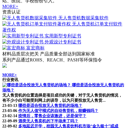
站、医院、学校纷纷引入。
MORE+
资质认证
无人售货机数据采集软件
无人售货机订单支付软件
著作权
实用新型专利证书
外观设计专利证书
富宏商标
材料品质层次把关 产品质量全部达到国家标准
系列产品通过ROHS、REACH、PASH等环保指令
MORE+
行业资讯
哪些是适合投放无人售货机的
场地？
无人售货机的位置选择是项目成功的关键，对于无人售货机的情况，
有不少小白可能受到网上的误导，以为只要投放无人售货...
23-03-13
哪些是适合投放无人售货机的场地？
23-03-06
作为无人值守模式的自动售货机，能赚钱吗？
23-02-14
疫情后，零售企业该激进，还是保守？
22-09-09
酒类无人售卖机的下半场来了吗？
22-09-02
多地延迟开学，校园无人售卖饮料机市场“金九银十”或成