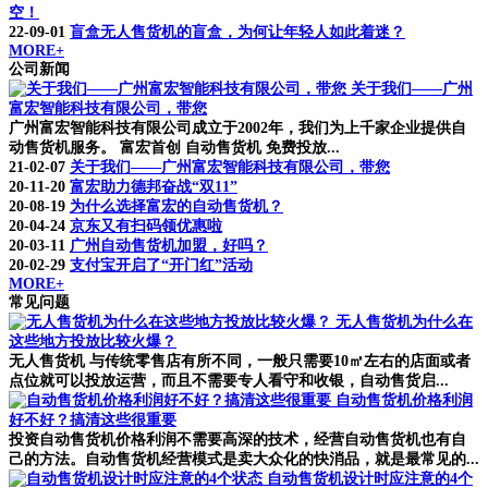
空！
22-09-01
盲盒无人售货机的盲盒，为何让年轻人如此着迷？
MORE+
公司新闻
关于我们——广州
富宏智能科技有限公司，带您
广州富宏智能科技有限公司成立于2002年，我们为上千家企业提供自
动售货机服务。 富宏首创 自动售货机 免费投放...
21-02-07
关于我们——广州富宏智能科技有限公司，带您
20-11-20
富宏助力德邦奋战“双11”
20-08-19
为什么选择富宏的自动售货机？
20-04-24
京东又有扫码领优惠啦
20-03-11
广州自动售货机加盟，好吗？
20-02-29
支付宝开启了“开门红”活动
MORE+
常见问题
无人售货机为什么在
这些地方投放比较火爆？
无人售货机 与传统零售店有所不同，一般只需要10㎡左右的店面或者
点位就可以投放运营，而且不需要专人看守和收银，自动售货启...
自动售货机价格利润
好不好？搞清这些很重要
投资自动售货机价格利润不需要高深的技术，经营自动售货机也有自
己的方法。自动售货机经营模式是卖大众化的快消品，就是最常见的...
自动售货机设计时应注意的4个