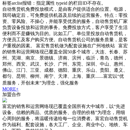
标签arclist报错：指定属性 typeid 的栏目ID不存在。
自动售货机免费投放模式，是由客户提供适合的位置、电源，
我司确定后，可免费提供机器及后续的运营服务。特点：零投
资、零风险、不操心，并能享受优质的服务，自动售货机厂家
负责设备投放和运营的事务。免费投放方式，客户享受了生活
便利而不是赚钱为目的。比如工厂、单位里投放自动售货机，
方便员工及客户购买方便。自动售货机公司的服务质量，是客
户重视的因素。 富宏售货机做为配套设施在广州地铁站 富宏
的销售和运营网络现已覆盖全国50多个城市，大连、长春、苏
州、芜湖、南京、景德镇、济南、滨州，临沂，青岛，德州，
郑州、西安、武汉、长沙、广州、东莞、深圳、中山、惠州、
佛山、江门、三亚、成都、德阳、重庆、乐山、贵阳、遵义、
都匀、昆明、柳州、南宁、天津、上海、重庆.......富宏以“优
质服务，开创未来”为理念，强化服务
MORE+
加盟合作
富宏的销售和运营网络现已覆盖全国所有大中城市，以“先进
设备、信赖的商品、优质的服务、合理的价格”为理念，用细
心周到的服务，将温暖传递给每一位消费者。富宏自动售货机
作为福利、配套设施，各大工厂、企业、商业中心、地铁、车