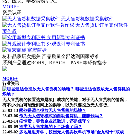
站、医院、学校纷纷引入。
MORE+
资质认证
无人售货机数据采集软件
无人售货机订单支付软件
著作权
实用新型专利证书
外观设计专利证书
富宏商标
材料品质层次把关 产品质量全部达到国家标准
系列产品通过ROHS、REACH、PASH等环保指令
MORE+
行业资讯
哪些是适合投放无人售货机的
场地？
无人售货机的位置选择是项目成功的关键，对于无人售货机的情况，
有不少小白可能受到网上的误导，以为只要投放无人售货...
23-03-13
哪些是适合投放无人售货机的场地？
23-03-06
作为无人值守模式的自动售货机，能赚钱吗？
23-02-14
疫情后，零售企业该激进，还是保守？
22-09-09
酒类无人售卖机的下半场来了吗？
22-09-02
多地延迟开学，校园无人售卖饮料机市场“金九银十”或成