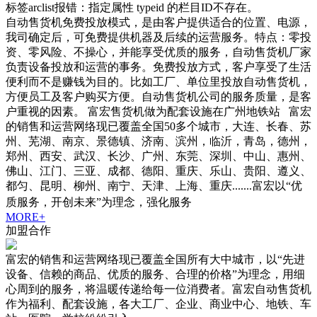
标签arclist报错：指定属性 typeid 的栏目ID不存在。
自动售货机免费投放模式，是由客户提供适合的位置、电源，
我司确定后，可免费提供机器及后续的运营服务。特点：零投
资、零风险、不操心，并能享受优质的服务，自动售货机厂家
负责设备投放和运营的事务。免费投放方式，客户享受了生活
便利而不是赚钱为目的。比如工厂、单位里投放自动售货机，
方便员工及客户购买方便。自动售货机公司的服务质量，是客
户重视的因素。 富宏售货机做为配套设施在广州地铁站 富宏
的销售和运营网络现已覆盖全国50多个城市，大连、长春、苏
州、芜湖、南京、景德镇、济南、滨州，临沂，青岛，德州，
郑州、西安、武汉、长沙、广州、东莞、深圳、中山、惠州、
佛山、江门、三亚、成都、德阳、重庆、乐山、贵阳、遵义、
都匀、昆明、柳州、南宁、天津、上海、重庆.......富宏以“优
质服务，开创未来”为理念，强化服务
MORE+
加盟合作
富宏的销售和运营网络现已覆盖全国所有大中城市，以“先进
设备、信赖的商品、优质的服务、合理的价格”为理念，用细
心周到的服务，将温暖传递给每一位消费者。富宏自动售货机
作为福利、配套设施，各大工厂、企业、商业中心、地铁、车