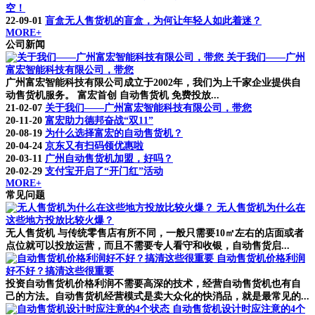
空！
22-09-01
盲盒无人售货机的盲盒，为何让年轻人如此着迷？
MORE+
公司新闻
关于我们——广州
富宏智能科技有限公司，带您
广州富宏智能科技有限公司成立于2002年，我们为上千家企业提供自
动售货机服务。 富宏首创 自动售货机 免费投放...
21-02-07
关于我们——广州富宏智能科技有限公司，带您
20-11-20
富宏助力德邦奋战“双11”
20-08-19
为什么选择富宏的自动售货机？
20-04-24
京东又有扫码领优惠啦
20-03-11
广州自动售货机加盟，好吗？
20-02-29
支付宝开启了“开门红”活动
MORE+
常见问题
无人售货机为什么在
这些地方投放比较火爆？
无人售货机 与传统零售店有所不同，一般只需要10㎡左右的店面或者
点位就可以投放运营，而且不需要专人看守和收银，自动售货启...
自动售货机价格利润
好不好？搞清这些很重要
投资自动售货机价格利润不需要高深的技术，经营自动售货机也有自
己的方法。自动售货机经营模式是卖大众化的快消品，就是最常见的...
自动售货机设计时应注意的4个