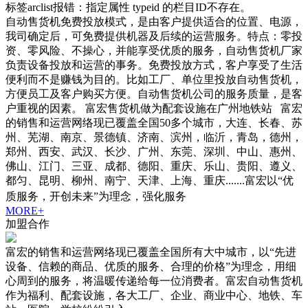
标签arclist报错：指定属性 typeid 的栏目ID不存在。
自动售货机免费投放模式，是由客户提供适合的位置、电源，
我司确定后，可免费提供机器及后续的运营服务。特点：零投
资、零风险、不操心，并能享受优质的服务，自动售货机厂家
负责设备投放和运营的事务。免费投放方式，客户享受了生活
便利而不是赚钱为目的。比如工厂、单位里投放自动售货机，
方便员工及客户购买方便。自动售货机公司的服务质量，是客
户重视的因素。 富宏售货机做为配套设施在广州地铁站 富宏
的销售和运营网络现已覆盖全国50多个城市，大连、长春、苏
州、芜湖、南京、景德镇、济南、滨州，临沂，青岛，德州，
郑州、西安、武汉、长沙、广州、东莞、深圳、中山、惠州、
佛山、江门、三亚、成都、德阳、重庆、乐山、贵阳、遵义、
都匀、昆明、柳州、南宁、天津、上海、重庆.......富宏以“优
质服务，开创未来”为理念，强化服务
MORE+
加盟合作
富宏的销售和运营网络现已覆盖全国所有大中城市，以“先进
设备、信赖的商品、优质的服务、合理的价格”为理念，用细
心周到的服务，将温暖传递给每一位消费者。富宏自动售货机
作为福利、配套设施，各大工厂、企业、商业中心、地铁、车