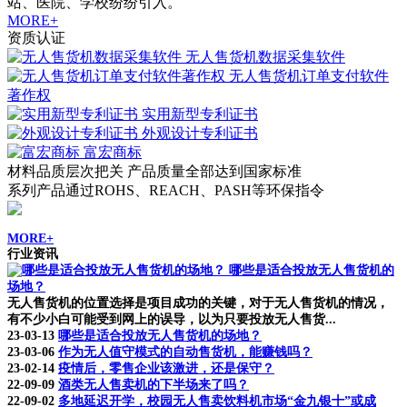
站、医院、学校纷纷引入。
MORE+
资质认证
无人售货机数据采集软件
无人售货机订单支付软件
著作权
实用新型专利证书
外观设计专利证书
富宏商标
材料品质层次把关 产品质量全部达到国家标准
系列产品通过ROHS、REACH、PASH等环保指令
MORE+
行业资讯
哪些是适合投放无人售货机的
场地？
无人售货机的位置选择是项目成功的关键，对于无人售货机的情况，
有不少小白可能受到网上的误导，以为只要投放无人售货...
23-03-13
哪些是适合投放无人售货机的场地？
23-03-06
作为无人值守模式的自动售货机，能赚钱吗？
23-02-14
疫情后，零售企业该激进，还是保守？
22-09-09
酒类无人售卖机的下半场来了吗？
22-09-02
多地延迟开学，校园无人售卖饮料机市场“金九银十”或成