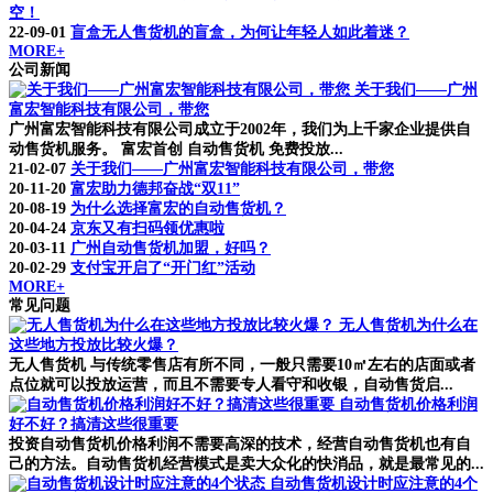
空！
22-09-01
盲盒无人售货机的盲盒，为何让年轻人如此着迷？
MORE+
公司新闻
关于我们——广州
富宏智能科技有限公司，带您
广州富宏智能科技有限公司成立于2002年，我们为上千家企业提供自
动售货机服务。 富宏首创 自动售货机 免费投放...
21-02-07
关于我们——广州富宏智能科技有限公司，带您
20-11-20
富宏助力德邦奋战“双11”
20-08-19
为什么选择富宏的自动售货机？
20-04-24
京东又有扫码领优惠啦
20-03-11
广州自动售货机加盟，好吗？
20-02-29
支付宝开启了“开门红”活动
MORE+
常见问题
无人售货机为什么在
这些地方投放比较火爆？
无人售货机 与传统零售店有所不同，一般只需要10㎡左右的店面或者
点位就可以投放运营，而且不需要专人看守和收银，自动售货启...
自动售货机价格利润
好不好？搞清这些很重要
投资自动售货机价格利润不需要高深的技术，经营自动售货机也有自
己的方法。自动售货机经营模式是卖大众化的快消品，就是最常见的...
自动售货机设计时应注意的4个