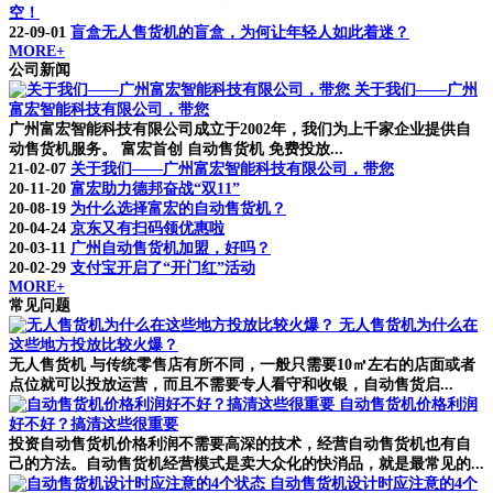
空！
22-09-01
盲盒无人售货机的盲盒，为何让年轻人如此着迷？
MORE+
公司新闻
关于我们——广州
富宏智能科技有限公司，带您
广州富宏智能科技有限公司成立于2002年，我们为上千家企业提供自
动售货机服务。 富宏首创 自动售货机 免费投放...
21-02-07
关于我们——广州富宏智能科技有限公司，带您
20-11-20
富宏助力德邦奋战“双11”
20-08-19
为什么选择富宏的自动售货机？
20-04-24
京东又有扫码领优惠啦
20-03-11
广州自动售货机加盟，好吗？
20-02-29
支付宝开启了“开门红”活动
MORE+
常见问题
无人售货机为什么在
这些地方投放比较火爆？
无人售货机 与传统零售店有所不同，一般只需要10㎡左右的店面或者
点位就可以投放运营，而且不需要专人看守和收银，自动售货启...
自动售货机价格利润
好不好？搞清这些很重要
投资自动售货机价格利润不需要高深的技术，经营自动售货机也有自
己的方法。自动售货机经营模式是卖大众化的快消品，就是最常见的...
自动售货机设计时应注意的4个