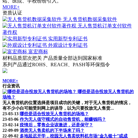
站、医院、学校纷纷引入。
MORE+
资质认证
无人售货机数据采集软件
无人售货机订单支付软件
著作权
实用新型专利证书
外观设计专利证书
富宏商标
材料品质层次把关 产品质量全部达到国家标准
系列产品通过ROHS、REACH、PASH等环保指令
MORE+
行业资讯
哪些是适合投放无人售货机的
场地？
无人售货机的位置选择是项目成功的关键，对于无人售货机的情况，
有不少小白可能受到网上的误导，以为只要投放无人售货...
23-03-13
哪些是适合投放无人售货机的场地？
23-03-06
作为无人值守模式的自动售货机，能赚钱吗？
23-02-14
疫情后，零售企业该激进，还是保守？
22-09-09
酒类无人售卖机的下半场来了吗？
22-09-02
多地延迟开学，校园无人售卖饮料机市场“金九银十”或成