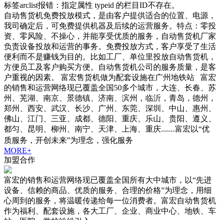
标签arclist报错：指定属性 typeid 的栏目ID不存在。
自动售货机免费投放模式，是由客户提供适合的位置、电源，
我司确定后，可免费提供机器及后续的运营服务。特点：零投
资、零风险、不操心，并能享受优质的服务，自动售货机厂家
负责设备投放和运营的事务。免费投放方式，客户享受了生活
便利而不是赚钱为目的。比如工厂、单位里投放自动售货机，
方便员工及客户购买方便。自动售货机公司的服务质量，是客
户重视的因素。 富宏售货机做为配套设施在广州地铁站 富宏
的销售和运营网络现已覆盖全国50多个城市，大连、长春、苏
州、芜湖、南京、景德镇、济南、滨州，临沂，青岛，德州，
郑州、西安、武汉、长沙、广州、东莞、深圳、中山、惠州、
佛山、江门、三亚、成都、德阳、重庆、乐山、贵阳、遵义、
都匀、昆明、柳州、南宁、天津、上海、重庆.......富宏以“优
质服务，开创未来”为理念，强化服务
MORE+
加盟合作
富宏的销售和运营网络现已覆盖全国所有大中城市，以“先进
设备、信赖的商品、优质的服务、合理的价格”为理念，用细
心周到的服务，将温暖传递给每一位消费者。富宏自动售货机
作为福利、配套设施，各大工厂、企业、商业中心、地铁、车