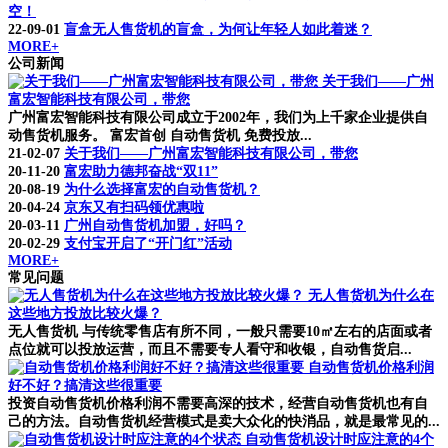
空！
22-09-01
盲盒无人售货机的盲盒，为何让年轻人如此着迷？
MORE+
公司新闻
关于我们——广州
富宏智能科技有限公司，带您
广州富宏智能科技有限公司成立于2002年，我们为上千家企业提供自
动售货机服务。 富宏首创 自动售货机 免费投放...
21-02-07
关于我们——广州富宏智能科技有限公司，带您
20-11-20
富宏助力德邦奋战“双11”
20-08-19
为什么选择富宏的自动售货机？
20-04-24
京东又有扫码领优惠啦
20-03-11
广州自动售货机加盟，好吗？
20-02-29
支付宝开启了“开门红”活动
MORE+
常见问题
无人售货机为什么在
这些地方投放比较火爆？
无人售货机 与传统零售店有所不同，一般只需要10㎡左右的店面或者
点位就可以投放运营，而且不需要专人看守和收银，自动售货启...
自动售货机价格利润
好不好？搞清这些很重要
投资自动售货机价格利润不需要高深的技术，经营自动售货机也有自
己的方法。自动售货机经营模式是卖大众化的快消品，就是最常见的...
自动售货机设计时应注意的4个