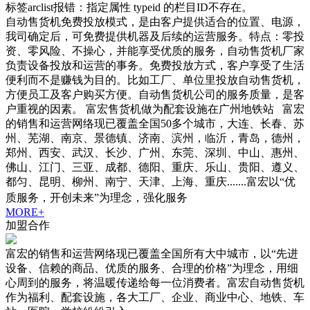
标签arclist报错：指定属性 typeid 的栏目ID不存在。
自动售货机免费投放模式，是由客户提供适合的位置、电源，
我司确定后，可免费提供机器及后续的运营服务。特点：零投
资、零风险、不操心，并能享受优质的服务，自动售货机厂家
负责设备投放和运营的事务。免费投放方式，客户享受了生活
便利而不是赚钱为目的。比如工厂、单位里投放自动售货机，
方便员工及客户购买方便。自动售货机公司的服务质量，是客
户重视的因素。 富宏售货机做为配套设施在广州地铁站 富宏
的销售和运营网络现已覆盖全国50多个城市，大连、长春、苏
州、芜湖、南京、景德镇、济南、滨州，临沂，青岛，德州，
郑州、西安、武汉、长沙、广州、东莞、深圳、中山、惠州、
佛山、江门、三亚、成都、德阳、重庆、乐山、贵阳、遵义、
都匀、昆明、柳州、南宁、天津、上海、重庆.......富宏以“优
质服务，开创未来”为理念，强化服务
MORE+
加盟合作
富宏的销售和运营网络现已覆盖全国所有大中城市，以“先进
设备、信赖的商品、优质的服务、合理的价格”为理念，用细
心周到的服务，将温暖传递给每一位消费者。富宏自动售货机
作为福利、配套设施，各大工厂、企业、商业中心、地铁、车