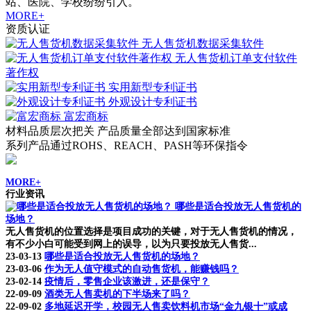
站、医院、学校纷纷引入。
MORE+
资质认证
无人售货机数据采集软件
无人售货机订单支付软件
著作权
实用新型专利证书
外观设计专利证书
富宏商标
材料品质层次把关 产品质量全部达到国家标准
系列产品通过ROHS、REACH、PASH等环保指令
MORE+
行业资讯
哪些是适合投放无人售货机的
场地？
无人售货机的位置选择是项目成功的关键，对于无人售货机的情况，
有不少小白可能受到网上的误导，以为只要投放无人售货...
23-03-13
哪些是适合投放无人售货机的场地？
23-03-06
作为无人值守模式的自动售货机，能赚钱吗？
23-02-14
疫情后，零售企业该激进，还是保守？
22-09-09
酒类无人售卖机的下半场来了吗？
22-09-02
多地延迟开学，校园无人售卖饮料机市场“金九银十”或成