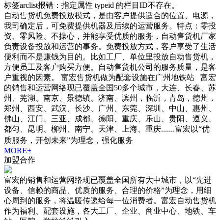
标签arclist报错：指定属性 typeid 的栏目ID不存在。
自动售货机免费投放模式，是由客户提供适合的位置、电源，
我司确定后，可免费提供机器及后续的运营服务。特点：零投
资、零风险、不操心，并能享受优质的服务，自动售货机厂家
负责设备投放和运营的事务。免费投放方式，客户享受了生活
便利而不是赚钱为目的。比如工厂、单位里投放自动售货机，
方便员工及客户购买方便。自动售货机公司的服务质量，是客
户重视的因素。 富宏售货机做为配套设施在广州地铁站 富宏
的销售和运营网络现已覆盖全国50多个城市，大连、长春、苏
州、芜湖、南京、景德镇、济南、滨州，临沂，青岛，德州，
郑州、西安、武汉、长沙、广州、东莞、深圳、中山、惠州、
佛山、江门、三亚、成都、德阳、重庆、乐山、贵阳、遵义、
都匀、昆明、柳州、南宁、天津、上海、重庆.......富宏以“优
质服务，开创未来”为理念，强化服务
MORE+
加盟合作
富宏的销售和运营网络现已覆盖全国所有大中城市，以“先进
设备、信赖的商品、优质的服务、合理的价格”为理念，用细
心周到的服务，将温暖传递给每一位消费者。富宏自动售货机
作为福利、配套设施，各大工厂、企业、商业中心、地铁、车