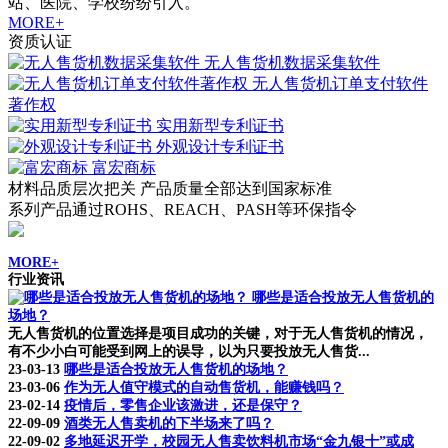
站、医院、学校纷纷引入。
MORE+
资质认证
无人售货机数据采集软件
无人售货机订单支付软件
著作权
实用新型专利证书
外观设计专利证书
富宏商标
材料品质层次把关 产品质量全部达到国家标准
系列产品通过ROHS、REACH、PASH等环保指令
MORE+
行业资讯
哪些是适合投放无人售货机的
场地？
无人售货机的位置选择是项目成功的关键，对于无人售货机的情况，
有不少小白可能受到网上的误导，以为只要投放无人售货...
23-03-13
哪些是适合投放无人售货机的场地？
23-03-06
作为无人值守模式的自动售货机，能赚钱吗？
23-02-14
疫情后，零售企业该激进，还是保守？
22-09-09
酒类无人售卖机的下半场来了吗？
22-09-02
多地延迟开学，校园无人售卖饮料机市场“金九银十”或成