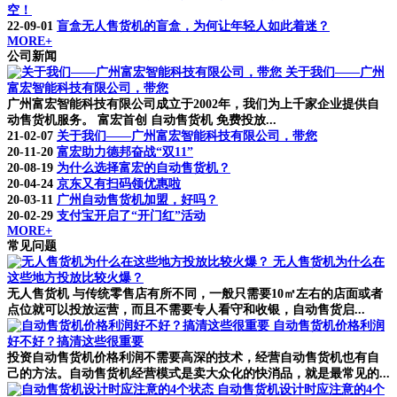
空！
22-09-01
盲盒无人售货机的盲盒，为何让年轻人如此着迷？
MORE+
公司新闻
关于我们——广州
富宏智能科技有限公司，带您
广州富宏智能科技有限公司成立于2002年，我们为上千家企业提供自
动售货机服务。 富宏首创 自动售货机 免费投放...
21-02-07
关于我们——广州富宏智能科技有限公司，带您
20-11-20
富宏助力德邦奋战“双11”
20-08-19
为什么选择富宏的自动售货机？
20-04-24
京东又有扫码领优惠啦
20-03-11
广州自动售货机加盟，好吗？
20-02-29
支付宝开启了“开门红”活动
MORE+
常见问题
无人售货机为什么在
这些地方投放比较火爆？
无人售货机 与传统零售店有所不同，一般只需要10㎡左右的店面或者
点位就可以投放运营，而且不需要专人看守和收银，自动售货启...
自动售货机价格利润
好不好？搞清这些很重要
投资自动售货机价格利润不需要高深的技术，经营自动售货机也有自
己的方法。自动售货机经营模式是卖大众化的快消品，就是最常见的...
自动售货机设计时应注意的4个