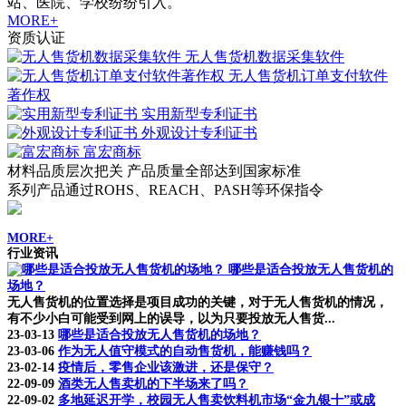
站、医院、学校纷纷引入。
MORE+
资质认证
无人售货机数据采集软件
无人售货机订单支付软件
著作权
实用新型专利证书
外观设计专利证书
富宏商标
材料品质层次把关 产品质量全部达到国家标准
系列产品通过ROHS、REACH、PASH等环保指令
MORE+
行业资讯
哪些是适合投放无人售货机的
场地？
无人售货机的位置选择是项目成功的关键，对于无人售货机的情况，
有不少小白可能受到网上的误导，以为只要投放无人售货...
23-03-13
哪些是适合投放无人售货机的场地？
23-03-06
作为无人值守模式的自动售货机，能赚钱吗？
23-02-14
疫情后，零售企业该激进，还是保守？
22-09-09
酒类无人售卖机的下半场来了吗？
22-09-02
多地延迟开学，校园无人售卖饮料机市场“金九银十”或成