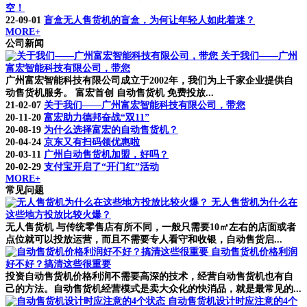
空！
22-09-01
盲盒无人售货机的盲盒，为何让年轻人如此着迷？
MORE+
公司新闻
关于我们——广州
富宏智能科技有限公司，带您
广州富宏智能科技有限公司成立于2002年，我们为上千家企业提供自
动售货机服务。 富宏首创 自动售货机 免费投放...
21-02-07
关于我们——广州富宏智能科技有限公司，带您
20-11-20
富宏助力德邦奋战“双11”
20-08-19
为什么选择富宏的自动售货机？
20-04-24
京东又有扫码领优惠啦
20-03-11
广州自动售货机加盟，好吗？
20-02-29
支付宝开启了“开门红”活动
MORE+
常见问题
无人售货机为什么在
这些地方投放比较火爆？
无人售货机 与传统零售店有所不同，一般只需要10㎡左右的店面或者
点位就可以投放运营，而且不需要专人看守和收银，自动售货启...
自动售货机价格利润
好不好？搞清这些很重要
投资自动售货机价格利润不需要高深的技术，经营自动售货机也有自
己的方法。自动售货机经营模式是卖大众化的快消品，就是最常见的...
自动售货机设计时应注意的4个