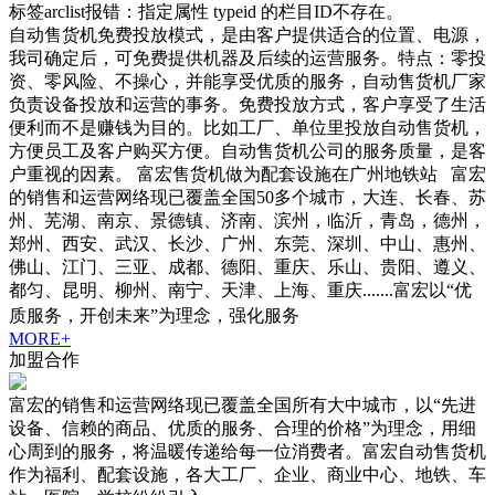
标签arclist报错：指定属性 typeid 的栏目ID不存在。
自动售货机免费投放模式，是由客户提供适合的位置、电源，
我司确定后，可免费提供机器及后续的运营服务。特点：零投
资、零风险、不操心，并能享受优质的服务，自动售货机厂家
负责设备投放和运营的事务。免费投放方式，客户享受了生活
便利而不是赚钱为目的。比如工厂、单位里投放自动售货机，
方便员工及客户购买方便。自动售货机公司的服务质量，是客
户重视的因素。 富宏售货机做为配套设施在广州地铁站 富宏
的销售和运营网络现已覆盖全国50多个城市，大连、长春、苏
州、芜湖、南京、景德镇、济南、滨州，临沂，青岛，德州，
郑州、西安、武汉、长沙、广州、东莞、深圳、中山、惠州、
佛山、江门、三亚、成都、德阳、重庆、乐山、贵阳、遵义、
都匀、昆明、柳州、南宁、天津、上海、重庆.......富宏以“优
质服务，开创未来”为理念，强化服务
MORE+
加盟合作
富宏的销售和运营网络现已覆盖全国所有大中城市，以“先进
设备、信赖的商品、优质的服务、合理的价格”为理念，用细
心周到的服务，将温暖传递给每一位消费者。富宏自动售货机
作为福利、配套设施，各大工厂、企业、商业中心、地铁、车