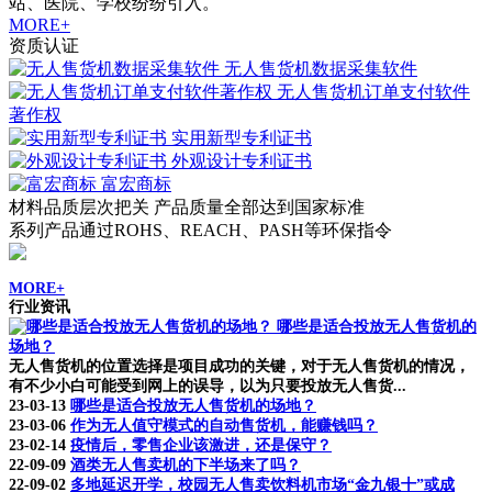
站、医院、学校纷纷引入。
MORE+
资质认证
无人售货机数据采集软件
无人售货机订单支付软件
著作权
实用新型专利证书
外观设计专利证书
富宏商标
材料品质层次把关 产品质量全部达到国家标准
系列产品通过ROHS、REACH、PASH等环保指令
MORE+
行业资讯
哪些是适合投放无人售货机的
场地？
无人售货机的位置选择是项目成功的关键，对于无人售货机的情况，
有不少小白可能受到网上的误导，以为只要投放无人售货...
23-03-13
哪些是适合投放无人售货机的场地？
23-03-06
作为无人值守模式的自动售货机，能赚钱吗？
23-02-14
疫情后，零售企业该激进，还是保守？
22-09-09
酒类无人售卖机的下半场来了吗？
22-09-02
多地延迟开学，校园无人售卖饮料机市场“金九银十”或成