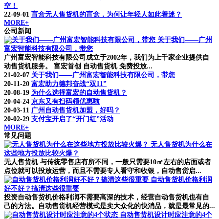
空！
22-09-01
盲盒无人售货机的盲盒，为何让年轻人如此着迷？
MORE+
公司新闻
关于我们——广州
富宏智能科技有限公司，带您
广州富宏智能科技有限公司成立于2002年，我们为上千家企业提供自
动售货机服务。 富宏首创 自动售货机 免费投放...
21-02-07
关于我们——广州富宏智能科技有限公司，带您
20-11-20
富宏助力德邦奋战“双11”
20-08-19
为什么选择富宏的自动售货机？
20-04-24
京东又有扫码领优惠啦
20-03-11
广州自动售货机加盟，好吗？
20-02-29
支付宝开启了“开门红”活动
MORE+
常见问题
无人售货机为什么在
这些地方投放比较火爆？
无人售货机 与传统零售店有所不同，一般只需要10㎡左右的店面或者
点位就可以投放运营，而且不需要专人看守和收银，自动售货启...
自动售货机价格利润
好不好？搞清这些很重要
投资自动售货机价格利润不需要高深的技术，经营自动售货机也有自
己的方法。自动售货机经营模式是卖大众化的快消品，就是最常见的...
自动售货机设计时应注意的4个