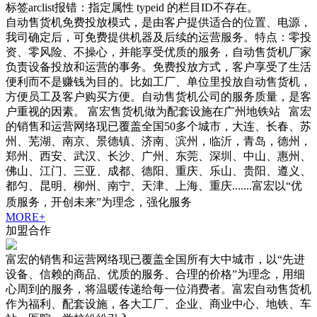
标签arclist报错：指定属性 typeid 的栏目ID不存在。
自动售货机免费投放模式，是由客户提供适合的位置、电源，
我司确定后，可免费提供机器及后续的运营服务。特点：零投
资、零风险、不操心，并能享受优质的服务，自动售货机厂家
负责设备投放和运营的事务。免费投放方式，客户享受了生活
便利而不是赚钱为目的。比如工厂、单位里投放自动售货机，
方便员工及客户购买方便。自动售货机公司的服务质量，是客
户重视的因素。 富宏售货机做为配套设施在广州地铁站 富宏
的销售和运营网络现已覆盖全国50多个城市，大连、长春、苏
州、芜湖、南京、景德镇、济南、滨州，临沂，青岛，德州，
郑州、西安、武汉、长沙、广州、东莞、深圳、中山、惠州、
佛山、江门、三亚、成都、德阳、重庆、乐山、贵阳、遵义、
都匀、昆明、柳州、南宁、天津、上海、重庆.......富宏以“优
质服务，开创未来”为理念，强化服务
MORE+
加盟合作
富宏的销售和运营网络现已覆盖全国所有大中城市，以“先进
设备、信赖的商品、优质的服务、合理的价格”为理念，用细
心周到的服务，将温暖传递给每一位消费者。富宏自动售货机
作为福利、配套设施，各大工厂、企业、商业中心、地铁、车