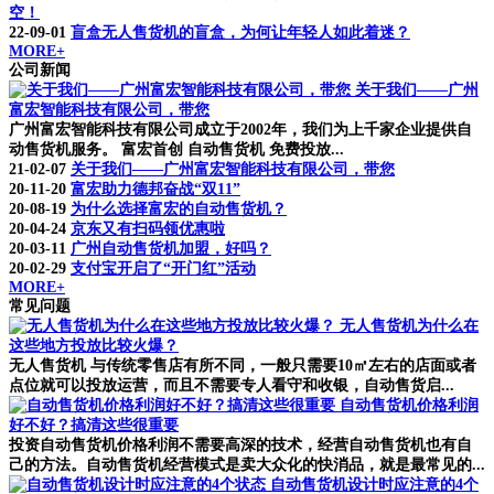
空！
22-09-01
盲盒无人售货机的盲盒，为何让年轻人如此着迷？
MORE+
公司新闻
关于我们——广州
富宏智能科技有限公司，带您
广州富宏智能科技有限公司成立于2002年，我们为上千家企业提供自
动售货机服务。 富宏首创 自动售货机 免费投放...
21-02-07
关于我们——广州富宏智能科技有限公司，带您
20-11-20
富宏助力德邦奋战“双11”
20-08-19
为什么选择富宏的自动售货机？
20-04-24
京东又有扫码领优惠啦
20-03-11
广州自动售货机加盟，好吗？
20-02-29
支付宝开启了“开门红”活动
MORE+
常见问题
无人售货机为什么在
这些地方投放比较火爆？
无人售货机 与传统零售店有所不同，一般只需要10㎡左右的店面或者
点位就可以投放运营，而且不需要专人看守和收银，自动售货启...
自动售货机价格利润
好不好？搞清这些很重要
投资自动售货机价格利润不需要高深的技术，经营自动售货机也有自
己的方法。自动售货机经营模式是卖大众化的快消品，就是最常见的...
自动售货机设计时应注意的4个