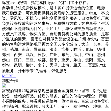
标签arclist报错：指定属性 typeid 的栏目ID不存在。
自动售货机免费投放模式，是由客户提供适合的位置、电源，
我司确定后，可免费提供机器及后续的运营服务。特点：零投
资、零风险、不操心，并能享受优质的服务，自动售货机厂家
负责设备投放和运营的事务。免费投放方式，客户享受了生活
便利而不是赚钱为目的。比如工厂、单位里投放自动售货机，
方便员工及客户购买方便。自动售货机公司的服务质量，是客
户重视的因素。 富宏售货机做为配套设施在广州地铁站 富宏
的销售和运营网络现已覆盖全国50多个城市，大连、长春、苏
州、芜湖、南京、景德镇、济南、滨州，临沂，青岛，德州，
郑州、西安、武汉、长沙、广州、东莞、深圳、中山、惠州、
佛山、江门、三亚、成都、德阳、重庆、乐山、贵阳、遵义、
都匀、昆明、柳州、南宁、天津、上海、重庆.......富宏以“优
质服务，开创未来”为理念，强化服务
MORE+
加盟合作
富宏的销售和运营网络现已覆盖全国所有大中城市，以“先进
设备、信赖的商品、优质的服务、合理的价格”为理念，用细
心周到的服务，将温暖传递给每一位消费者。富宏自动售货机
作为福利、配套设施，各大工厂、企业、商业中心、地铁、车