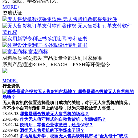
站、医院、学校纷纷引入。
MORE+
资质认证
无人售货机数据采集软件
无人售货机订单支付软件
著作权
实用新型专利证书
外观设计专利证书
富宏商标
材料品质层次把关 产品质量全部达到国家标准
系列产品通过ROHS、REACH、PASH等环保指令
MORE+
行业资讯
哪些是适合投放无人售货机的
场地？
无人售货机的位置选择是项目成功的关键，对于无人售货机的情况，
有不少小白可能受到网上的误导，以为只要投放无人售货...
23-03-13
哪些是适合投放无人售货机的场地？
23-03-06
作为无人值守模式的自动售货机，能赚钱吗？
23-02-14
疫情后，零售企业该激进，还是保守？
22-09-09
酒类无人售卖机的下半场来了吗？
22-09-02
多地延迟开学，校园无人售卖饮料机市场“金九银十”或成