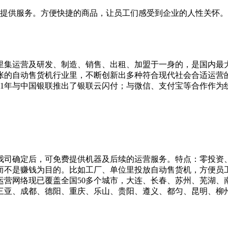
名员工提供服务。方便快捷的商品，让员工们感受到企业的人性关怀。
机里集运营及研发、制造、销售、出租、加盟于一身的，是国内最
张的自动售货机行业里，不断创新出多种符合现代社会合适运营
11年与中国银联推出了银联云闪付；与微信、支付宝等合作作为
我司确定后，可免费提供机器及后续的运营服务。特点：零投资
而不是赚钱为目的。比如工厂、单位里投放自动售货机，方便员
运营网络现已覆盖全国50多个城市，大连、长春、苏州、芜湖
、成都、德阳、重庆、乐山、贵阳、遵义、都匀、昆明、柳州、南宁