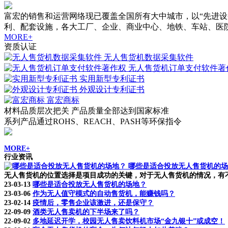
富宏的销售和运营网络现已覆盖全国所有大中城市，以“先进
利、配套设施，各大工厂、企业、商业中心、地铁、车站、医
MORE+
资质认证
无人售货机数据采集软件
无人售货机订单支付软件著
实用新型专利证书
外观设计专利证书
富宏商标
材料品质层次把关 产品质量全部达到国家标准
系列产品通过ROHS、REACH、PASH等环保指令
MORE+
行业资讯
哪些是适合投放无人售货机的场
无人售货机的位置选择是项目成功的关键，对于无人售货机的情况，有不
23-03-13
哪些是适合投放无人售货机的场地？
23-03-06
作为无人值守模式的自动售货机，能赚钱吗？
23-02-14
疫情后，零售企业该激进，还是保守？
22-09-09
酒类无人售卖机的下半场来了吗？
22-09-02
多地延迟开学，校园无人售卖饮料机市场“金九银十”或成空！