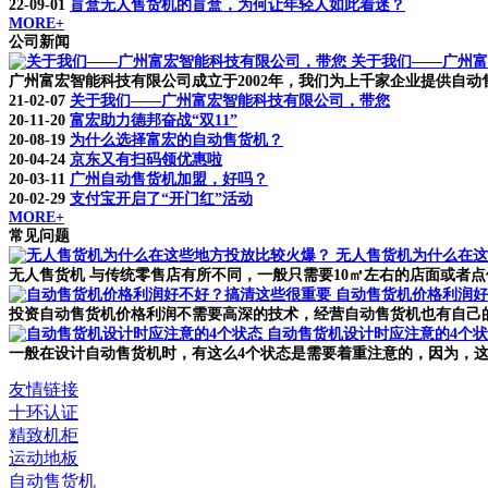
22-09-01
盲盒无人售货机的盲盒，为何让年轻人如此着迷？
MORE+
公司新闻
关于我们——广州富
广州富宏智能科技有限公司成立于2002年，我们为上千家企业提供自动售货
21-02-07
关于我们——广州富宏智能科技有限公司，带您
20-11-20
富宏助力德邦奋战“双11”
20-08-19
为什么选择富宏的自动售货机？
20-04-24
京东又有扫码领优惠啦
20-03-11
广州自动售货机加盟，好吗？
20-02-29
支付宝开启了“开门红”活动
MORE+
常见问题
无人售货机为什么在这
无人售货机 与传统零售店有所不同，一般只需要10㎡左右的店面或者点
自动售货机价格利润好
投资自动售货机价格利润不需要高深的技术，经营自动售货机也有自己的
自动售货机设计时应注意的4个
一般在设计自动售货机时，有这么4个状态是需要着重注意的，因为，这
友情链接
十环认证
精致机柜
运动地板
自动售货机