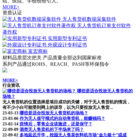
站、医院、学校纷纷引入。
MORE+
资质认证
无人售货机数据采集软件
无人售货机订单支付软件
著作权
实用新型专利证书
外观设计专利证书
富宏商标
材料品质层次把关 产品质量全部达到国家标准
系列产品通过ROHS、REACH、PASH等环保指令
MORE+
行业资讯
哪些是适合投放无人售货机的
场地？
无人售货机的位置选择是项目成功的关键，对于无人售货机的情况，
有不少小白可能受到网上的误导，以为只要投放无人售货...
23-03-13
哪些是适合投放无人售货机的场地？
23-03-06
作为无人值守模式的自动售货机，能赚钱吗？
23-02-14
疫情后，零售企业该激进，还是保守？
22-09-09
酒类无人售卖机的下半场来了吗？
22-09-02
多地延迟开学，校园无人售卖饮料机市场“金九银十”或成