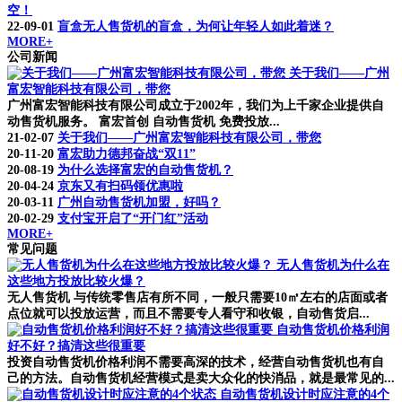
空！
22-09-01
盲盒无人售货机的盲盒，为何让年轻人如此着迷？
MORE+
公司新闻
关于我们——广州
富宏智能科技有限公司，带您
广州富宏智能科技有限公司成立于2002年，我们为上千家企业提供自
动售货机服务。 富宏首创 自动售货机 免费投放...
21-02-07
关于我们——广州富宏智能科技有限公司，带您
20-11-20
富宏助力德邦奋战“双11”
20-08-19
为什么选择富宏的自动售货机？
20-04-24
京东又有扫码领优惠啦
20-03-11
广州自动售货机加盟，好吗？
20-02-29
支付宝开启了“开门红”活动
MORE+
常见问题
无人售货机为什么在
这些地方投放比较火爆？
无人售货机 与传统零售店有所不同，一般只需要10㎡左右的店面或者
点位就可以投放运营，而且不需要专人看守和收银，自动售货启...
自动售货机价格利润
好不好？搞清这些很重要
投资自动售货机价格利润不需要高深的技术，经营自动售货机也有自
己的方法。自动售货机经营模式是卖大众化的快消品，就是最常见的...
自动售货机设计时应注意的4个