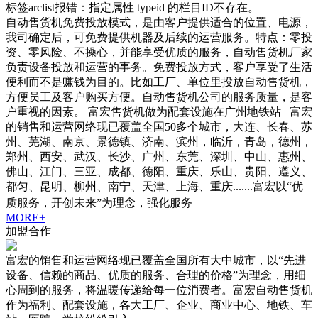
标签arclist报错：指定属性 typeid 的栏目ID不存在。
自动售货机免费投放模式，是由客户提供适合的位置、电源，
我司确定后，可免费提供机器及后续的运营服务。特点：零投
资、零风险、不操心，并能享受优质的服务，自动售货机厂家
负责设备投放和运营的事务。免费投放方式，客户享受了生活
便利而不是赚钱为目的。比如工厂、单位里投放自动售货机，
方便员工及客户购买方便。自动售货机公司的服务质量，是客
户重视的因素。 富宏售货机做为配套设施在广州地铁站 富宏
的销售和运营网络现已覆盖全国50多个城市，大连、长春、苏
州、芜湖、南京、景德镇、济南、滨州，临沂，青岛，德州，
郑州、西安、武汉、长沙、广州、东莞、深圳、中山、惠州、
佛山、江门、三亚、成都、德阳、重庆、乐山、贵阳、遵义、
都匀、昆明、柳州、南宁、天津、上海、重庆.......富宏以“优
质服务，开创未来”为理念，强化服务
MORE+
加盟合作
富宏的销售和运营网络现已覆盖全国所有大中城市，以“先进
设备、信赖的商品、优质的服务、合理的价格”为理念，用细
心周到的服务，将温暖传递给每一位消费者。富宏自动售货机
作为福利、配套设施，各大工厂、企业、商业中心、地铁、车