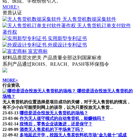
站、医院、学校纷纷引入。
MORE+
资质认证
无人售货机数据采集软件
无人售货机订单支付软件
著作权
实用新型专利证书
外观设计专利证书
富宏商标
材料品质层次把关 产品质量全部达到国家标准
系列产品通过ROHS、REACH、PASH等环保指令
MORE+
行业资讯
哪些是适合投放无人售货机的
场地？
无人售货机的位置选择是项目成功的关键，对于无人售货机的情况，
有不少小白可能受到网上的误导，以为只要投放无人售货...
23-03-13
哪些是适合投放无人售货机的场地？
23-03-06
作为无人值守模式的自动售货机，能赚钱吗？
23-02-14
疫情后，零售企业该激进，还是保守？
22-09-09
酒类无人售卖机的下半场来了吗？
22-09-02
多地延迟开学，校园无人售卖饮料机市场“金九银十”或成