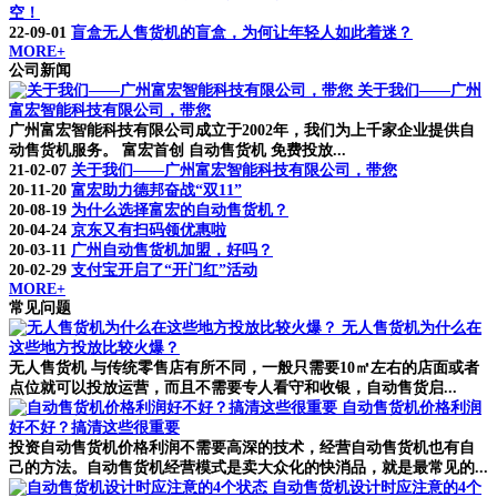
空！
22-09-01
盲盒无人售货机的盲盒，为何让年轻人如此着迷？
MORE+
公司新闻
关于我们——广州
富宏智能科技有限公司，带您
广州富宏智能科技有限公司成立于2002年，我们为上千家企业提供自
动售货机服务。 富宏首创 自动售货机 免费投放...
21-02-07
关于我们——广州富宏智能科技有限公司，带您
20-11-20
富宏助力德邦奋战“双11”
20-08-19
为什么选择富宏的自动售货机？
20-04-24
京东又有扫码领优惠啦
20-03-11
广州自动售货机加盟，好吗？
20-02-29
支付宝开启了“开门红”活动
MORE+
常见问题
无人售货机为什么在
这些地方投放比较火爆？
无人售货机 与传统零售店有所不同，一般只需要10㎡左右的店面或者
点位就可以投放运营，而且不需要专人看守和收银，自动售货启...
自动售货机价格利润
好不好？搞清这些很重要
投资自动售货机价格利润不需要高深的技术，经营自动售货机也有自
己的方法。自动售货机经营模式是卖大众化的快消品，就是最常见的...
自动售货机设计时应注意的4个