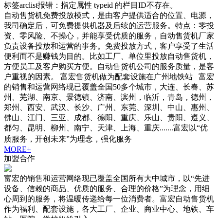
标签arclist报错：指定属性 typeid 的栏目ID不存在。
自动售货机免费投放模式，是由客户提供适合的位置、电源，
我司确定后，可免费提供机器及后续的运营服务。特点：零投
资、零风险、不操心，并能享受优质的服务，自动售货机厂家
负责设备投放和运营的事务。免费投放方式，客户享受了生活
便利而不是赚钱为目的。比如工厂、单位里投放自动售货机，
方便员工及客户购买方便。自动售货机公司的服务质量，是客
户重视的因素。 富宏售货机做为配套设施在广州地铁站 富宏
的销售和运营网络现已覆盖全国50多个城市，大连、长春、苏
州、芜湖、南京、景德镇、济南、滨州，临沂，青岛，德州，
郑州、西安、武汉、长沙、广州、东莞、深圳、中山、惠州、
佛山、江门、三亚、成都、德阳、重庆、乐山、贵阳、遵义、
都匀、昆明、柳州、南宁、天津、上海、重庆.......富宏以“优
质服务，开创未来”为理念，强化服务
MORE+
加盟合作
富宏的销售和运营网络现已覆盖全国所有大中城市，以“先进
设备、信赖的商品、优质的服务、合理的价格”为理念，用细
心周到的服务，将温暖传递给每一位消费者。富宏自动售货机
作为福利、配套设施，各大工厂、企业、商业中心、地铁、车