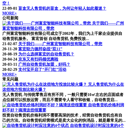
空！
22-09-01
盲盒无人售货机的盲盒，为何让年轻人如此着迷？
MORE+
公司新闻
关于我们——广州
富宏智能科技有限公司，带您
广州富宏智能科技有限公司成立于2002年，我们为上千家企业提供自
动售货机服务。 富宏首创 自动售货机 免费投放...
21-02-07
关于我们——广州富宏智能科技有限公司，带您
20-11-20
富宏助力德邦奋战“双11”
20-08-19
为什么选择富宏的自动售货机？
20-04-24
京东又有扫码领优惠啦
20-03-11
广州自动售货机加盟，好吗？
20-02-29
支付宝开启了“开门红”活动
MORE+
常见问题
无人售货机为什么在
这些地方投放比较火爆？
无人售货机 与传统零售店有所不同，一般只需要10㎡左右的店面或者
点位就可以投放运营，而且不需要专人看守和收银，自动售货启...
自动售货机价格利润
好不好？搞清这些很重要
投资自动售货机价格利润不需要高深的技术，经营自动售货机也有自
己的方法。自动售货机经营模式是卖大众化的快消品，就是最常见的...
自动售货机设计时应注意的4个