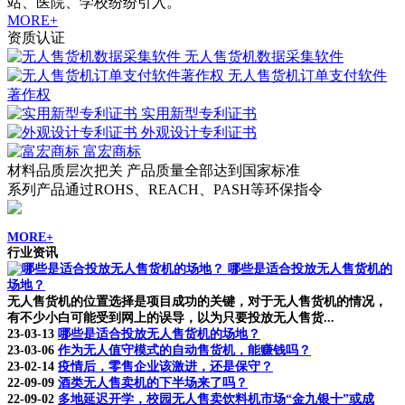
站、医院、学校纷纷引入。
MORE+
资质认证
无人售货机数据采集软件
无人售货机订单支付软件
著作权
实用新型专利证书
外观设计专利证书
富宏商标
材料品质层次把关 产品质量全部达到国家标准
系列产品通过ROHS、REACH、PASH等环保指令
MORE+
行业资讯
哪些是适合投放无人售货机的
场地？
无人售货机的位置选择是项目成功的关键，对于无人售货机的情况，
有不少小白可能受到网上的误导，以为只要投放无人售货...
23-03-13
哪些是适合投放无人售货机的场地？
23-03-06
作为无人值守模式的自动售货机，能赚钱吗？
23-02-14
疫情后，零售企业该激进，还是保守？
22-09-09
酒类无人售卖机的下半场来了吗？
22-09-02
多地延迟开学，校园无人售卖饮料机市场“金九银十”或成