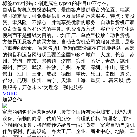
标签arclist报错：指定属性 typeid 的栏目ID不存在。
自动售货机免费投放模式，是由客户提供适合的位置、电源，
我司确定后，可免费提供机器及后续的运营服务。特点：零投
资、零风险、不操心，并能享受优质的服务，自动售货机厂家
负责设备投放和运营的事务。免费投放方式，客户享受了生活
便利而不是赚钱为目的。比如工厂、单位里投放自动售货机，
方便员工及客户购买方便。自动售货机公司的服务质量，是客
户重视的因素。 富宏售货机做为配套设施在广州地铁站 富宏
的销售和运营网络现已覆盖全国50多个城市，大连、长春、苏
州、芜湖、南京、景德镇、济南、滨州，临沂，青岛，德州，
郑州、西安、武汉、长沙、广州、东莞、深圳、中山、惠州、
佛山、江门、三亚、成都、德阳、重庆、乐山、贵阳、遵义、
都匀、昆明、柳州、南宁、天津、上海、重庆.......富宏以“优
质服务，开创未来”为理念，强化服务
MORE+
加盟合作
富宏的销售和运营网络现已覆盖全国所有大中城市，以“先进
设备、信赖的商品、优质的服务、合理的价格”为理念，用细
心周到的服务，将温暖传递给每一位消费者。富宏自动售货机
作为福利、配套设施，各大工厂、企业、商业中心、地铁、车