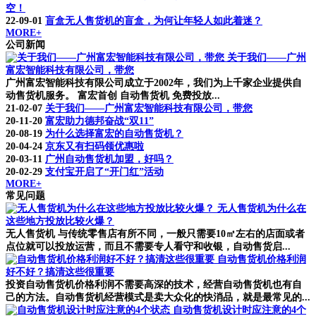
空！
22-09-01
盲盒无人售货机的盲盒，为何让年轻人如此着迷？
MORE+
公司新闻
关于我们——广州
富宏智能科技有限公司，带您
广州富宏智能科技有限公司成立于2002年，我们为上千家企业提供自
动售货机服务。 富宏首创 自动售货机 免费投放...
21-02-07
关于我们——广州富宏智能科技有限公司，带您
20-11-20
富宏助力德邦奋战“双11”
20-08-19
为什么选择富宏的自动售货机？
20-04-24
京东又有扫码领优惠啦
20-03-11
广州自动售货机加盟，好吗？
20-02-29
支付宝开启了“开门红”活动
MORE+
常见问题
无人售货机为什么在
这些地方投放比较火爆？
无人售货机 与传统零售店有所不同，一般只需要10㎡左右的店面或者
点位就可以投放运营，而且不需要专人看守和收银，自动售货启...
自动售货机价格利润
好不好？搞清这些很重要
投资自动售货机价格利润不需要高深的技术，经营自动售货机也有自
己的方法。自动售货机经营模式是卖大众化的快消品，就是最常见的...
自动售货机设计时应注意的4个