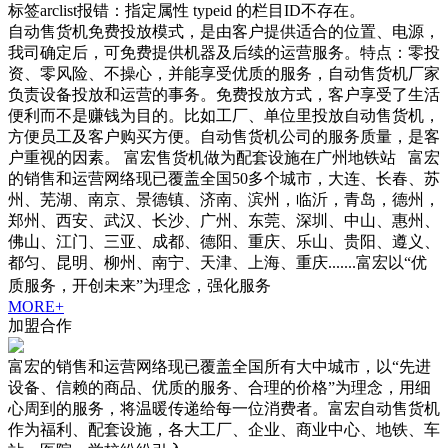
标签arclist报错：指定属性 typeid 的栏目ID不存在。
自动售货机免费投放模式，是由客户提供适合的位置、电源，
我司确定后，可免费提供机器及后续的运营服务。特点：零投
资、零风险、不操心，并能享受优质的服务，自动售货机厂家
负责设备投放和运营的事务。免费投放方式，客户享受了生活
便利而不是赚钱为目的。比如工厂、单位里投放自动售货机，
方便员工及客户购买方便。自动售货机公司的服务质量，是客
户重视的因素。 富宏售货机做为配套设施在广州地铁站 富宏
的销售和运营网络现已覆盖全国50多个城市，大连、长春、苏
州、芜湖、南京、景德镇、济南、滨州，临沂，青岛，德州，
郑州、西安、武汉、长沙、广州、东莞、深圳、中山、惠州、
佛山、江门、三亚、成都、德阳、重庆、乐山、贵阳、遵义、
都匀、昆明、柳州、南宁、天津、上海、重庆.......富宏以“优
质服务，开创未来”为理念，强化服务
MORE+
加盟合作
富宏的销售和运营网络现已覆盖全国所有大中城市，以“先进
设备、信赖的商品、优质的服务、合理的价格”为理念，用细
心周到的服务，将温暖传递给每一位消费者。富宏自动售货机
作为福利、配套设施，各大工厂、企业、商业中心、地铁、车