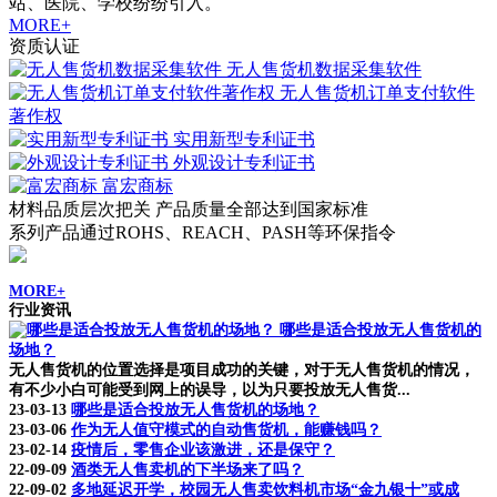
站、医院、学校纷纷引入。
MORE+
资质认证
无人售货机数据采集软件
无人售货机订单支付软件
著作权
实用新型专利证书
外观设计专利证书
富宏商标
材料品质层次把关 产品质量全部达到国家标准
系列产品通过ROHS、REACH、PASH等环保指令
MORE+
行业资讯
哪些是适合投放无人售货机的
场地？
无人售货机的位置选择是项目成功的关键，对于无人售货机的情况，
有不少小白可能受到网上的误导，以为只要投放无人售货...
23-03-13
哪些是适合投放无人售货机的场地？
23-03-06
作为无人值守模式的自动售货机，能赚钱吗？
23-02-14
疫情后，零售企业该激进，还是保守？
22-09-09
酒类无人售卖机的下半场来了吗？
22-09-02
多地延迟开学，校园无人售卖饮料机市场“金九银十”或成