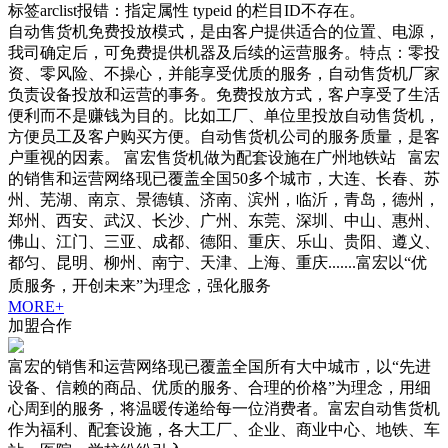
标签arclist报错：指定属性 typeid 的栏目ID不存在。
自动售货机免费投放模式，是由客户提供适合的位置、电源，
我司确定后，可免费提供机器及后续的运营服务。特点：零投
资、零风险、不操心，并能享受优质的服务，自动售货机厂家
负责设备投放和运营的事务。免费投放方式，客户享受了生活
便利而不是赚钱为目的。比如工厂、单位里投放自动售货机，
方便员工及客户购买方便。自动售货机公司的服务质量，是客
户重视的因素。 富宏售货机做为配套设施在广州地铁站 富宏
的销售和运营网络现已覆盖全国50多个城市，大连、长春、苏
州、芜湖、南京、景德镇、济南、滨州，临沂，青岛，德州，
郑州、西安、武汉、长沙、广州、东莞、深圳、中山、惠州、
佛山、江门、三亚、成都、德阳、重庆、乐山、贵阳、遵义、
都匀、昆明、柳州、南宁、天津、上海、重庆.......富宏以“优
质服务，开创未来”为理念，强化服务
MORE+
加盟合作
富宏的销售和运营网络现已覆盖全国所有大中城市，以“先进
设备、信赖的商品、优质的服务、合理的价格”为理念，用细
心周到的服务，将温暖传递给每一位消费者。富宏自动售货机
作为福利、配套设施，各大工厂、企业、商业中心、地铁、车