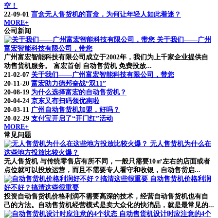
空！
22-09-01
盲盒无人售货机的盲盒，为何让年轻人如此着迷？
MORE+
公司新闻
关于我们——广州
富宏智能科技有限公司，带您
广州富宏智能科技有限公司成立于2002年，我们为上千家企业提供自
动售货机服务。 富宏首创 自动售货机 免费投放...
21-02-07
关于我们——广州富宏智能科技有限公司，带您
20-11-20
富宏助力德邦奋战“双11”
20-08-19
为什么选择富宏的自动售货机？
20-04-24
京东又有扫码领优惠啦
20-03-11
广州自动售货机加盟，好吗？
20-02-29
支付宝开启了“开门红”活动
MORE+
常见问题
无人售货机为什么在
这些地方投放比较火爆？
无人售货机 与传统零售店有所不同，一般只需要10㎡左右的店面或者
点位就可以投放运营，而且不需要专人看守和收银，自动售货启...
自动售货机价格利润
好不好？搞清这些很重要
投资自动售货机价格利润不需要高深的技术，经营自动售货机也有自
己的方法。自动售货机经营模式是卖大众化的快消品，就是最常见的...
自动售货机设计时应注意的4个