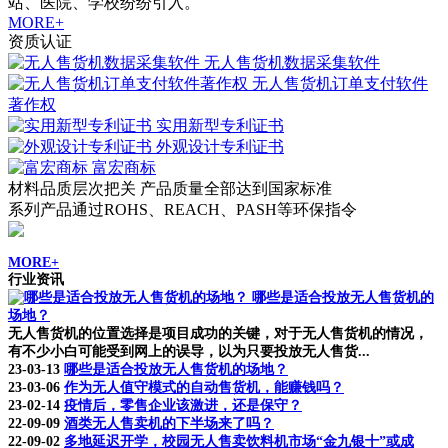
站、医院、学校纷纷引入。
MORE+
资质认证
无人售货机数据采集软件
无人售货机订单支付软件
著作权
实用新型专利证书
外观设计专利证书
富宏商标
材料品质层次把关 产品质量全部达到国家标准
系列产品通过ROHS、REACH、PASH等环保指令
MORE+
行业资讯
哪些是适合投放无人售货机的
场地？
无人售货机的位置选择是项目成功的关键，对于无人售货机的情况，
有不少小白可能受到网上的误导，以为只要投放无人售货...
23-03-13
哪些是适合投放无人售货机的场地？
23-03-06
作为无人值守模式的自动售货机，能赚钱吗？
23-02-14
疫情后，零售企业该激进，还是保守？
22-09-09
酒类无人售卖机的下半场来了吗？
22-09-02
多地延迟开学，校园无人售卖饮料机市场“金九银十”或成