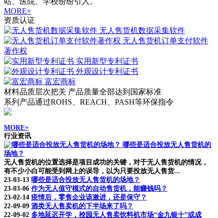
站、医院、学校纷纷引入。
MORE+
资质认证
无人售货机数据采集软件
无人售货机订单支付软件
著作权
实用新型专利证书
外观设计专利证书
富宏商标
材料品质层次把关 产品质量全部达到国家标准
系列产品通过ROHS、REACH、PASH等环保指令
MORE+
行业资讯
哪些是适合投放无人售货机的
场地？
无人售货机的位置选择是项目成功的关键，对于无人售货机的情况，
有不少小白可能受到网上的误导，以为只要投放无人售货...
23-03-13
哪些是适合投放无人售货机的场地？
23-03-06
作为无人值守模式的自动售货机，能赚钱吗？
23-02-14
疫情后，零售企业该激进，还是保守？
22-09-09
酒类无人售卖机的下半场来了吗？
22-09-02
多地延迟开学，校园无人售卖饮料机市场“金九银十”或成