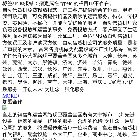
标签arclist报错：指定属性 typeid 的栏目ID不存在。
自动售货机免费投放模式，是由客户提供适合的位置、电源，
我司确定后，可免费提供机器及后续的运营服务。特点：零投
资、零风险、不操心，并能享受优质的服务，自动售货机厂家
负责设备投放和运营的事务。免费投放方式，客户享受了生活
便利而不是赚钱为目的。比如工厂、单位里投放自动售货机，
方便员工及客户购买方便。自动售货机公司的服务质量，是客
户重视的因素。 富宏售货机做为配套设施在广州地铁站 富宏
的销售和运营网络现已覆盖全国50多个城市，大连、长春、苏
州、芜湖、南京、景德镇、济南、滨州，临沂，青岛，德州，
郑州、西安、武汉、长沙、广州、东莞、深圳、中山、惠州、
佛山、江门、三亚、成都、德阳、重庆、乐山、贵阳、遵义、
都匀、昆明、柳州、南宁、天津、上海、重庆.......富宏以“优
质服务，开创未来”为理念，强化服务
MORE+
加盟合作
富宏的销售和运营网络现已覆盖全国所有大中城市，以“先进
设备、信赖的商品、优质的服务、合理的价格”为理念，用细
心周到的服务，将温暖传递给每一位消费者。富宏自动售货机
作为福利、配套设施，各大工厂、企业、商业中心、地铁、车