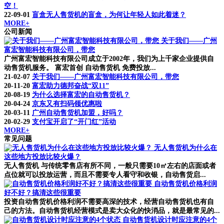
空！
22-09-01
盲盒无人售货机的盲盒，为何让年轻人如此着迷？
MORE+
公司新闻
关于我们——广州
富宏智能科技有限公司，带您
广州富宏智能科技有限公司成立于2002年，我们为上千家企业提供自
动售货机服务。 富宏首创 自动售货机 免费投放...
21-02-07
关于我们——广州富宏智能科技有限公司，带您
20-11-20
富宏助力德邦奋战“双11”
20-08-19
为什么选择富宏的自动售货机？
20-04-24
京东又有扫码领优惠啦
20-03-11
广州自动售货机加盟，好吗？
20-02-29
支付宝开启了“开门红”活动
MORE+
常见问题
无人售货机为什么在
这些地方投放比较火爆？
无人售货机 与传统零售店有所不同，一般只需要10㎡左右的店面或者
点位就可以投放运营，而且不需要专人看守和收银，自动售货启...
自动售货机价格利润
好不好？搞清这些很重要
投资自动售货机价格利润不需要高深的技术，经营自动售货机也有自
己的方法。自动售货机经营模式是卖大众化的快消品，就是最常见的...
自动售货机设计时应注意的4个