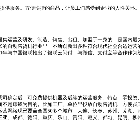
名员工提供服务。方便快捷的商品，让员工们感受到企业的人性关怀。
机里集运营及研发、制造、销售、出租、加盟于一身的，是国内最
张的自动售货机行业里，不断创新出多种符合现代社会合适运营
11年与中国银联推出了银联云闪付；与微信、支付宝等合作作为
我司确定后，可免费提供机器及后续的运营服务。特点：零投资
而不是赚钱为目的。比如工厂、单位里投放自动售货机，方便员
运营网络现已覆盖全国50多个城市，大连、长春、苏州、芜湖
、成都、德阳、重庆、乐山、贵阳、遵义、都匀、昆明、柳州、南宁