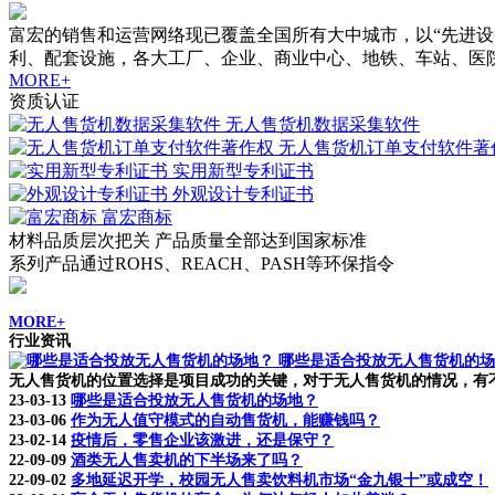
富宏的销售和运营网络现已覆盖全国所有大中城市，以“先进
利、配套设施，各大工厂、企业、商业中心、地铁、车站、医
MORE+
资质认证
无人售货机数据采集软件
无人售货机订单支付软件著
实用新型专利证书
外观设计专利证书
富宏商标
材料品质层次把关 产品质量全部达到国家标准
系列产品通过ROHS、REACH、PASH等环保指令
MORE+
行业资讯
哪些是适合投放无人售货机的场
无人售货机的位置选择是项目成功的关键，对于无人售货机的情况，有不
23-03-13
哪些是适合投放无人售货机的场地？
23-03-06
作为无人值守模式的自动售货机，能赚钱吗？
23-02-14
疫情后，零售企业该激进，还是保守？
22-09-09
酒类无人售卖机的下半场来了吗？
22-09-02
多地延迟开学，校园无人售卖饮料机市场“金九银十”或成空！