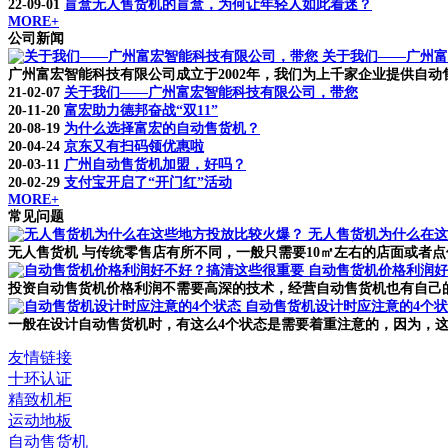
22-09-01
盲盒无人售货机的盲盒，为何让年轻人如此着迷？
MORE+
公司新闻
关于我们——广州富
广州富宏智能科技有限公司成立于2002年，我们为上千家企业提供自动售货
21-02-07
关于我们——广州富宏智能科技有限公司，带您
20-11-20
富宏助力德邦奋战“双11”
20-08-19
为什么选择富宏的自动售货机？
20-04-24
京东又有扫码领优惠啦
20-03-11
广州自动售货机加盟，好吗？
20-02-29
支付宝开启了“开门红”活动
MORE+
常见问题
无人售货机为什么在这
无人售货机 与传统零售店有所不同，一般只需要10㎡左右的店面或者点
自动售货机价格利润好
投资自动售货机价格利润不需要高深的技术，经营自动售货机也有自己的
自动售货机设计时应注意的4个
一般在设计自动售货机时，有这么4个状态是需要着重注意的，因为，这
友情链接
十环认证
精致机柜
运动地板
自动售货机