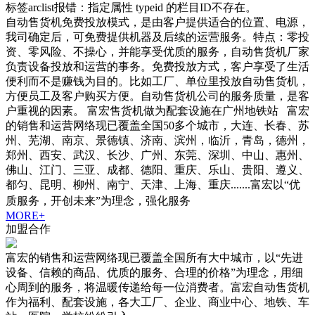
标签arclist报错：指定属性 typeid 的栏目ID不存在。
自动售货机免费投放模式，是由客户提供适合的位置、电源，
我司确定后，可免费提供机器及后续的运营服务。特点：零投
资、零风险、不操心，并能享受优质的服务，自动售货机厂家
负责设备投放和运营的事务。免费投放方式，客户享受了生活
便利而不是赚钱为目的。比如工厂、单位里投放自动售货机，
方便员工及客户购买方便。自动售货机公司的服务质量，是客
户重视的因素。 富宏售货机做为配套设施在广州地铁站 富宏
的销售和运营网络现已覆盖全国50多个城市，大连、长春、苏
州、芜湖、南京、景德镇、济南、滨州，临沂，青岛，德州，
郑州、西安、武汉、长沙、广州、东莞、深圳、中山、惠州、
佛山、江门、三亚、成都、德阳、重庆、乐山、贵阳、遵义、
都匀、昆明、柳州、南宁、天津、上海、重庆.......富宏以“优
质服务，开创未来”为理念，强化服务
MORE+
加盟合作
富宏的销售和运营网络现已覆盖全国所有大中城市，以“先进
设备、信赖的商品、优质的服务、合理的价格”为理念，用细
心周到的服务，将温暖传递给每一位消费者。富宏自动售货机
作为福利、配套设施，各大工厂、企业、商业中心、地铁、车