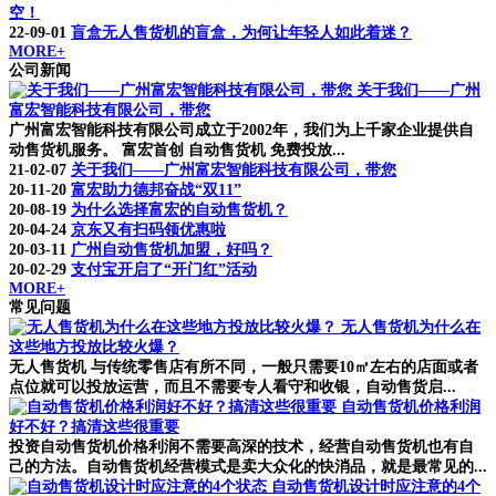
空！
22-09-01
盲盒无人售货机的盲盒，为何让年轻人如此着迷？
MORE+
公司新闻
关于我们——广州
富宏智能科技有限公司，带您
广州富宏智能科技有限公司成立于2002年，我们为上千家企业提供自
动售货机服务。 富宏首创 自动售货机 免费投放...
21-02-07
关于我们——广州富宏智能科技有限公司，带您
20-11-20
富宏助力德邦奋战“双11”
20-08-19
为什么选择富宏的自动售货机？
20-04-24
京东又有扫码领优惠啦
20-03-11
广州自动售货机加盟，好吗？
20-02-29
支付宝开启了“开门红”活动
MORE+
常见问题
无人售货机为什么在
这些地方投放比较火爆？
无人售货机 与传统零售店有所不同，一般只需要10㎡左右的店面或者
点位就可以投放运营，而且不需要专人看守和收银，自动售货启...
自动售货机价格利润
好不好？搞清这些很重要
投资自动售货机价格利润不需要高深的技术，经营自动售货机也有自
己的方法。自动售货机经营模式是卖大众化的快消品，就是最常见的...
自动售货机设计时应注意的4个