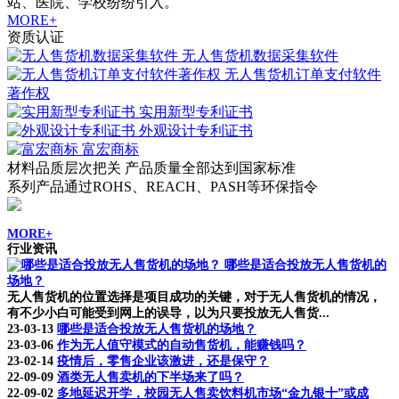
站、医院、学校纷纷引入。
MORE+
资质认证
无人售货机数据采集软件
无人售货机订单支付软件
著作权
实用新型专利证书
外观设计专利证书
富宏商标
材料品质层次把关 产品质量全部达到国家标准
系列产品通过ROHS、REACH、PASH等环保指令
MORE+
行业资讯
哪些是适合投放无人售货机的
场地？
无人售货机的位置选择是项目成功的关键，对于无人售货机的情况，
有不少小白可能受到网上的误导，以为只要投放无人售货...
23-03-13
哪些是适合投放无人售货机的场地？
23-03-06
作为无人值守模式的自动售货机，能赚钱吗？
23-02-14
疫情后，零售企业该激进，还是保守？
22-09-09
酒类无人售卖机的下半场来了吗？
22-09-02
多地延迟开学，校园无人售卖饮料机市场“金九银十”或成