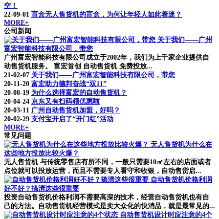
空！
22-09-01
盲盒无人售货机的盲盒，为何让年轻人如此着迷？
MORE+
公司新闻
关于我们——广州
富宏智能科技有限公司，带您
广州富宏智能科技有限公司成立于2002年，我们为上千家企业提供自
动售货机服务。 富宏首创 自动售货机 免费投放...
21-02-07
关于我们——广州富宏智能科技有限公司，带您
20-11-20
富宏助力德邦奋战“双11”
20-08-19
为什么选择富宏的自动售货机？
20-04-24
京东又有扫码领优惠啦
20-03-11
广州自动售货机加盟，好吗？
20-02-29
支付宝开启了“开门红”活动
MORE+
常见问题
无人售货机为什么在
这些地方投放比较火爆？
无人售货机 与传统零售店有所不同，一般只需要10㎡左右的店面或者
点位就可以投放运营，而且不需要专人看守和收银，自动售货启...
自动售货机价格利润
好不好？搞清这些很重要
投资自动售货机价格利润不需要高深的技术，经营自动售货机也有自
己的方法。自动售货机经营模式是卖大众化的快消品，就是最常见的...
自动售货机设计时应注意的4个