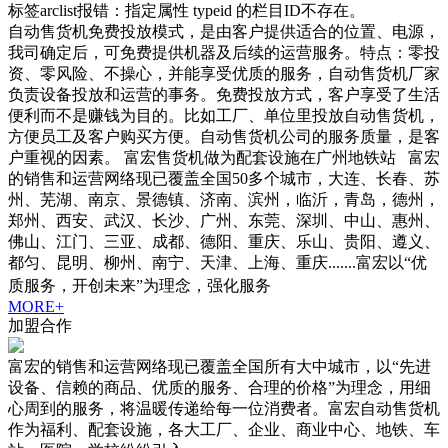
标签arclist报错：指定属性 typeid 的栏目ID不存在。
自动售货机免费投放模式，是由客户提供适合的位置、电源，
我司确定后，可免费提供机器及后续的运营服务。特点：零投
资、零风险、不操心，并能享受优质的服务，自动售货机厂家
负责设备投放和运营的事务。免费投放方式，客户享受了生活
便利而不是赚钱为目的。比如工厂、单位里投放自动售货机，
方便员工及客户购买方便。自动售货机公司的服务质量，是客
户重视的因素。 富宏售货机做为配套设施在广州地铁站 富宏
的销售和运营网络现已覆盖全国50多个城市，大连、长春、苏
州、芜湖、南京、景德镇、济南、滨州，临沂，青岛，德州，
郑州、西安、武汉、长沙、广州、东莞、深圳、中山、惠州、
佛山、江门、三亚、成都、德阳、重庆、乐山、贵阳、遵义、
都匀、昆明、柳州、南宁、天津、上海、重庆.......富宏以“优
质服务，开创未来”为理念，强化服务
MORE+
加盟合作
富宏的销售和运营网络现已覆盖全国所有大中城市，以“先进
设备、信赖的商品、优质的服务、合理的价格”为理念，用细
心周到的服务，将温暖传递给每一位消费者。富宏自动售货机
作为福利、配套设施，各大工厂、企业、商业中心、地铁、车