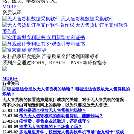
站、医院、学校纷纷引入。
MORE+
资质认证
无人售货机数据采集软件
无人售货机订单支付软件
著作权
实用新型专利证书
外观设计专利证书
富宏商标
材料品质层次把关 产品质量全部达到国家标准
系列产品通过ROHS、REACH、PASH等环保指令
MORE+
行业资讯
哪些是适合投放无人售货机的
场地？
无人售货机的位置选择是项目成功的关键，对于无人售货机的情况，
有不少小白可能受到网上的误导，以为只要投放无人售货...
23-03-13
哪些是适合投放无人售货机的场地？
23-03-06
作为无人值守模式的自动售货机，能赚钱吗？
23-02-14
疫情后，零售企业该激进，还是保守？
22-09-09
酒类无人售卖机的下半场来了吗？
22-09-02
多地延迟开学，校园无人售卖饮料机市场“金九银十”或成