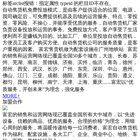
标签arclist报错：指定属性 typeid 的栏目ID不存在。
自动售货机免费投放模式，是由客户提供适合的位置、电源，
我司确定后，可免费提供机器及后续的运营服务。特点：零投
资、零风险、不操心，并能享受优质的服务，自动售货机厂家
负责设备投放和运营的事务。免费投放方式，客户享受了生活
便利而不是赚钱为目的。比如工厂、单位里投放自动售货机，
方便员工及客户购买方便。自动售货机公司的服务质量，是客
户重视的因素。 富宏售货机做为配套设施在广州地铁站 富宏
的销售和运营网络现已覆盖全国50多个城市，大连、长春、苏
州、芜湖、南京、景德镇、济南、滨州，临沂，青岛，德州，
郑州、西安、武汉、长沙、广州、东莞、深圳、中山、惠州、
佛山、江门、三亚、成都、德阳、重庆、乐山、贵阳、遵义、
都匀、昆明、柳州、南宁、天津、上海、重庆.......富宏以“优
质服务，开创未来”为理念，强化服务
MORE+
加盟合作
富宏的销售和运营网络现已覆盖全国所有大中城市，以“先进
设备、信赖的商品、优质的服务、合理的价格”为理念，用细
心周到的服务，将温暖传递给每一位消费者。富宏自动售货机
作为福利、配套设施，各大工厂、企业、商业中心、地铁、车