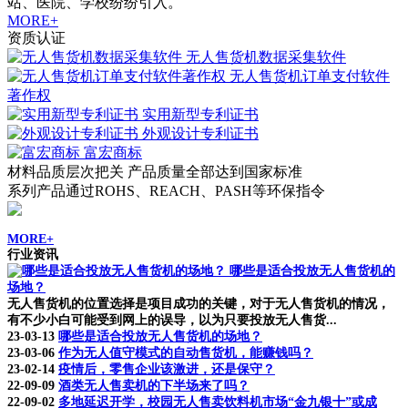
站、医院、学校纷纷引入。
MORE+
资质认证
无人售货机数据采集软件
无人售货机订单支付软件
著作权
实用新型专利证书
外观设计专利证书
富宏商标
材料品质层次把关 产品质量全部达到国家标准
系列产品通过ROHS、REACH、PASH等环保指令
MORE+
行业资讯
哪些是适合投放无人售货机的
场地？
无人售货机的位置选择是项目成功的关键，对于无人售货机的情况，
有不少小白可能受到网上的误导，以为只要投放无人售货...
23-03-13
哪些是适合投放无人售货机的场地？
23-03-06
作为无人值守模式的自动售货机，能赚钱吗？
23-02-14
疫情后，零售企业该激进，还是保守？
22-09-09
酒类无人售卖机的下半场来了吗？
22-09-02
多地延迟开学，校园无人售卖饮料机市场“金九银十”或成