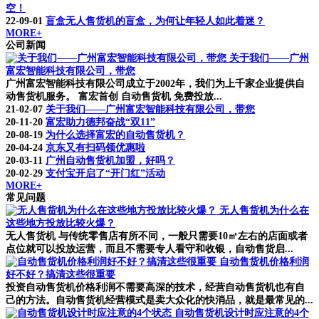
空！
22-09-01
盲盒无人售货机的盲盒，为何让年轻人如此着迷？
MORE+
公司新闻
关于我们——广州
富宏智能科技有限公司，带您
广州富宏智能科技有限公司成立于2002年，我们为上千家企业提供自
动售货机服务。 富宏首创 自动售货机 免费投放...
21-02-07
关于我们——广州富宏智能科技有限公司，带您
20-11-20
富宏助力德邦奋战“双11”
20-08-19
为什么选择富宏的自动售货机？
20-04-24
京东又有扫码领优惠啦
20-03-11
广州自动售货机加盟，好吗？
20-02-29
支付宝开启了“开门红”活动
MORE+
常见问题
无人售货机为什么在
这些地方投放比较火爆？
无人售货机 与传统零售店有所不同，一般只需要10㎡左右的店面或者
点位就可以投放运营，而且不需要专人看守和收银，自动售货启...
自动售货机价格利润
好不好？搞清这些很重要
投资自动售货机价格利润不需要高深的技术，经营自动售货机也有自
己的方法。自动售货机经营模式是卖大众化的快消品，就是最常见的...
自动售货机设计时应注意的4个