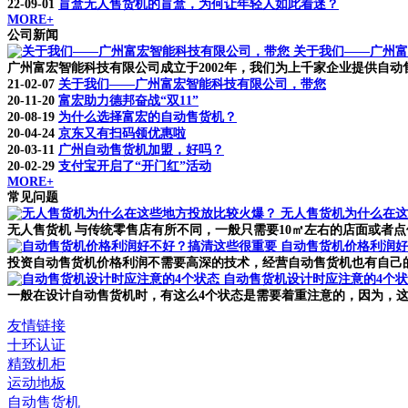
22-09-01
盲盒无人售货机的盲盒，为何让年轻人如此着迷？
MORE+
公司新闻
关于我们——广州富
广州富宏智能科技有限公司成立于2002年，我们为上千家企业提供自动售货
21-02-07
关于我们——广州富宏智能科技有限公司，带您
20-11-20
富宏助力德邦奋战“双11”
20-08-19
为什么选择富宏的自动售货机？
20-04-24
京东又有扫码领优惠啦
20-03-11
广州自动售货机加盟，好吗？
20-02-29
支付宝开启了“开门红”活动
MORE+
常见问题
无人售货机为什么在这
无人售货机 与传统零售店有所不同，一般只需要10㎡左右的店面或者点
自动售货机价格利润好
投资自动售货机价格利润不需要高深的技术，经营自动售货机也有自己的
自动售货机设计时应注意的4个
一般在设计自动售货机时，有这么4个状态是需要着重注意的，因为，这
友情链接
十环认证
精致机柜
运动地板
自动售货机