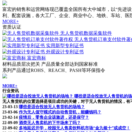
富宏的销售和运营网络现已覆盖全国所有大中城市，以“先进
利、配套设施，各大工厂、企业、商业中心、地铁、车站、医
MORE+
资质认证
无人售货机数据采集软件
无人售货机订单支付软件著
实用新型专利证书
外观设计专利证书
富宏商标
材料品质层次把关 产品质量全部达到国家标准
系列产品通过ROHS、REACH、PASH等环保指令
MORE+
行业资讯
哪些是适合投放无人售货机的场
无人售货机的位置选择是项目成功的关键，对于无人售货机的情况，有不
23-03-13
哪些是适合投放无人售货机的场地？
23-03-06
作为无人值守模式的自动售货机，能赚钱吗？
23-02-14
疫情后，零售企业该激进，还是保守？
22-09-09
酒类无人售卖机的下半场来了吗？
22-09-02
多地延迟开学，校园无人售卖饮料机市场“金九银十”或成空！