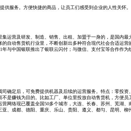
名员工提供服务。方便快捷的商品，让员工们感受到企业的人性关怀。
机里集运营及研发、制造、销售、出租、加盟于一身的，是国内最
张的自动售货机行业里，不断创新出多种符合现代社会合适运营
11年与中国银联推出了银联云闪付；与微信、支付宝等合作作为
我司确定后，可免费提供机器及后续的运营服务。特点：零投资
而不是赚钱为目的。比如工厂、单位里投放自动售货机，方便员
运营网络现已覆盖全国50多个城市，大连、长春、苏州、芜湖
、成都、德阳、重庆、乐山、贵阳、遵义、都匀、昆明、柳州、南宁