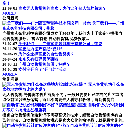
空！
22-09-01
盲盒无人售货机的盲盒，为何让年轻人如此着迷？
MORE+
公司新闻
关于我们——广州
富宏智能科技有限公司，带您
广州富宏智能科技有限公司成立于2002年，我们为上千家企业提供自
动售货机服务。 富宏首创 自动售货机 免费投放...
21-02-07
关于我们——广州富宏智能科技有限公司，带您
20-11-20
富宏助力德邦奋战“双11”
20-08-19
为什么选择富宏的自动售货机？
20-04-24
京东又有扫码领优惠啦
20-03-11
广州自动售货机加盟，好吗？
20-02-29
支付宝开启了“开门红”活动
MORE+
常见问题
无人售货机为什么在
这些地方投放比较火爆？
无人售货机 与传统零售店有所不同，一般只需要10㎡左右的店面或者
点位就可以投放运营，而且不需要专人看守和收银，自动售货启...
自动售货机价格利润
好不好？搞清这些很重要
投资自动售货机价格利润不需要高深的技术，经营自动售货机也有自
己的方法。自动售货机经营模式是卖大众化的快消品，就是最常见的...
自动售货机设计时应注意的4个