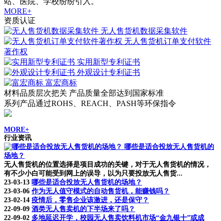
站、医院、学校纷纷引入。
MORE+
资质认证
无人售货机数据采集软件
无人售货机订单支付软件
著作权
实用新型专利证书
外观设计专利证书
富宏商标
材料品质层次把关 产品质量全部达到国家标准
系列产品通过ROHS、REACH、PASH等环保指令
MORE+
行业资讯
哪些是适合投放无人售货机的
场地？
无人售货机的位置选择是项目成功的关键，对于无人售货机的情况，
有不少小白可能受到网上的误导，以为只要投放无人售货...
23-03-13
哪些是适合投放无人售货机的场地？
23-03-06
作为无人值守模式的自动售货机，能赚钱吗？
23-02-14
疫情后，零售企业该激进，还是保守？
22-09-09
酒类无人售卖机的下半场来了吗？
22-09-02
多地延迟开学，校园无人售卖饮料机市场“金九银十”或成