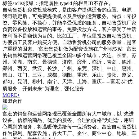
标签arclist报错：指定属性 typeid 的栏目ID不存在。
自动售货机免费投放模式，是由客户提供适合的位置、电源，
我司确定后，可免费提供机器及后续的运营服务。特点：零投
资、零风险、不操心，并能享受优质的服务，自动售货机厂家
负责设备投放和运营的事务。免费投放方式，客户享受了生活
便利而不是赚钱为目的。比如工厂、单位里投放自动售货机，
方便员工及客户购买方便。自动售货机公司的服务质量，是客
户重视的因素。 富宏售货机做为配套设施在广州地铁站 富宏
的销售和运营网络现已覆盖全国50多个城市，大连、长春、苏
州、芜湖、南京、景德镇、济南、滨州，临沂，青岛，德州，
郑州、西安、武汉、长沙、广州、东莞、深圳、中山、惠州、
佛山、江门、三亚、成都、德阳、重庆、乐山、贵阳、遵义、
都匀、昆明、柳州、南宁、天津、上海、重庆.......富宏以“优
质服务，开创未来”为理念，强化服务
MORE+
加盟合作
富宏的销售和运营网络现已覆盖全国所有大中城市，以“先进
设备、信赖的商品、优质的服务、合理的价格”为理念，用细
心周到的服务，将温暖传递给每一位消费者。富宏自动售货机
作为福利、配套设施，各大工厂、企业、商业中心、地铁、车