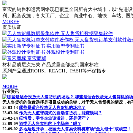
富宏的销售和运营网络现已覆盖全国所有大中城市，以“先进
利、配套设施，各大工厂、企业、商业中心、地铁、车站、医
MORE+
资质认证
无人售货机数据采集软件
无人售货机订单支付软件著
实用新型专利证书
外观设计专利证书
富宏商标
材料品质层次把关 产品质量全部达到国家标准
系列产品通过ROHS、REACH、PASH等环保指令
MORE+
行业资讯
哪些是适合投放无人售货机的场
无人售货机的位置选择是项目成功的关键，对于无人售货机的情况，有不
23-03-13
哪些是适合投放无人售货机的场地？
23-03-06
作为无人值守模式的自动售货机，能赚钱吗？
23-02-14
疫情后，零售企业该激进，还是保守？
22-09-09
酒类无人售卖机的下半场来了吗？
22-09-02
多地延迟开学，校园无人售卖饮料机市场“金九银十”或成空！