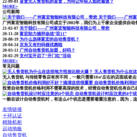
22-09-01
盲盒无人售货机的盲盒，为何让年轻人如此着迷？
MORE+
公司新闻
关于我们——广州富
广州富宏智能科技有限公司成立于2002年，我们为上千家企业提供自动售货
21-02-07
关于我们——广州富宏智能科技有限公司，带您
20-11-20
富宏助力德邦奋战“双11”
20-08-19
为什么选择富宏的自动售货机？
20-04-24
京东又有扫码领优惠啦
20-03-11
广州自动售货机加盟，好吗？
20-02-29
支付宝开启了“开门红”活动
MORE+
常见问题
无人售货机为什么在这
无人售货机 与传统零售店有所不同，一般只需要10㎡左右的店面或者点
自动售货机价格利润好
投资自动售货机价格利润不需要高深的技术，经营自动售货机也有自己的
自动售货机设计时应注意的4个
一般在设计自动售货机时，有这么4个状态是需要着重注意的，因为，这
友情链接
十环认证
精致机柜
运动地板
自动售货机