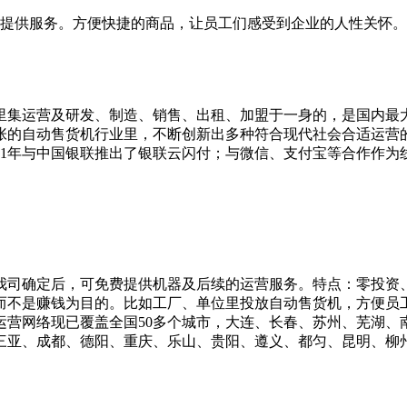
名员工提供服务。方便快捷的商品，让员工们感受到企业的人性关怀。
机里集运营及研发、制造、销售、出租、加盟于一身的，是国内最
张的自动售货机行业里，不断创新出多种符合现代社会合适运营
11年与中国银联推出了银联云闪付；与微信、支付宝等合作作为
我司确定后，可免费提供机器及后续的运营服务。特点：零投资
而不是赚钱为目的。比如工厂、单位里投放自动售货机，方便员
运营网络现已覆盖全国50多个城市，大连、长春、苏州、芜湖
、成都、德阳、重庆、乐山、贵阳、遵义、都匀、昆明、柳州、南宁