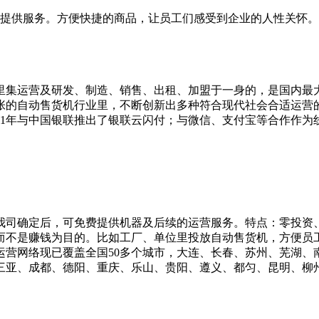
名员工提供服务。方便快捷的商品，让员工们感受到企业的人性关怀。
机里集运营及研发、制造、销售、出租、加盟于一身的，是国内最
张的自动售货机行业里，不断创新出多种符合现代社会合适运营
11年与中国银联推出了银联云闪付；与微信、支付宝等合作作为
我司确定后，可免费提供机器及后续的运营服务。特点：零投资
而不是赚钱为目的。比如工厂、单位里投放自动售货机，方便员
运营网络现已覆盖全国50多个城市，大连、长春、苏州、芜湖
、成都、德阳、重庆、乐山、贵阳、遵义、都匀、昆明、柳州、南宁