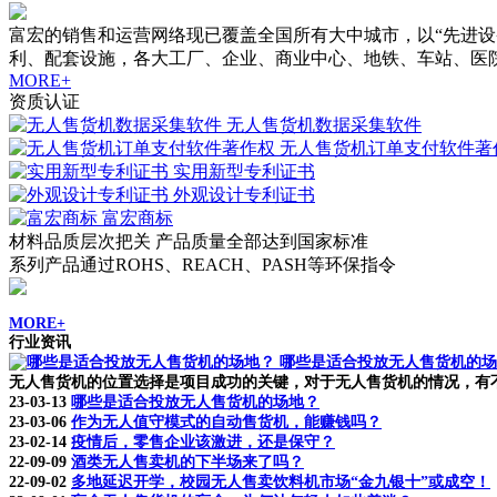
富宏的销售和运营网络现已覆盖全国所有大中城市，以“先进
利、配套设施，各大工厂、企业、商业中心、地铁、车站、医
MORE+
资质认证
无人售货机数据采集软件
无人售货机订单支付软件著
实用新型专利证书
外观设计专利证书
富宏商标
材料品质层次把关 产品质量全部达到国家标准
系列产品通过ROHS、REACH、PASH等环保指令
MORE+
行业资讯
哪些是适合投放无人售货机的场
无人售货机的位置选择是项目成功的关键，对于无人售货机的情况，有不
23-03-13
哪些是适合投放无人售货机的场地？
23-03-06
作为无人值守模式的自动售货机，能赚钱吗？
23-02-14
疫情后，零售企业该激进，还是保守？
22-09-09
酒类无人售卖机的下半场来了吗？
22-09-02
多地延迟开学，校园无人售卖饮料机市场“金九银十”或成空！