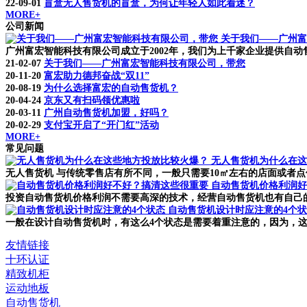
22-09-01
盲盒无人售货机的盲盒，为何让年轻人如此着迷？
MORE+
公司新闻
关于我们——广州富
广州富宏智能科技有限公司成立于2002年，我们为上千家企业提供自动售货
21-02-07
关于我们——广州富宏智能科技有限公司，带您
20-11-20
富宏助力德邦奋战“双11”
20-08-19
为什么选择富宏的自动售货机？
20-04-24
京东又有扫码领优惠啦
20-03-11
广州自动售货机加盟，好吗？
20-02-29
支付宝开启了“开门红”活动
MORE+
常见问题
无人售货机为什么在这
无人售货机 与传统零售店有所不同，一般只需要10㎡左右的店面或者点
自动售货机价格利润好
投资自动售货机价格利润不需要高深的技术，经营自动售货机也有自己的
自动售货机设计时应注意的4个
一般在设计自动售货机时，有这么4个状态是需要着重注意的，因为，这
友情链接
十环认证
精致机柜
运动地板
自动售货机