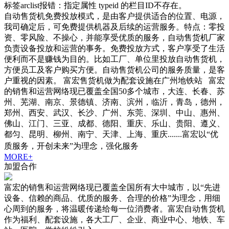
标签arclist报错：指定属性 typeid 的栏目ID不存在。
自动售货机免费投放模式，是由客户提供适合的位置、电源，
我司确定后，可免费提供机器及后续的运营服务。特点：零投
资、零风险、不操心，并能享受优质的服务，自动售货机厂家
负责设备投放和运营的事务。免费投放方式，客户享受了生活
便利而不是赚钱为目的。比如工厂、单位里投放自动售货机，
方便员工及客户购买方便。自动售货机公司的服务质量，是客
户重视的因素。 富宏售货机做为配套设施在广州地铁站 富宏
的销售和运营网络现已覆盖全国50多个城市，大连、长春、苏
州、芜湖、南京、景德镇、济南、滨州，临沂，青岛，德州，
郑州、西安、武汉、长沙、广州、东莞、深圳、中山、惠州、
佛山、江门、三亚、成都、德阳、重庆、乐山、贵阳、遵义、
都匀、昆明、柳州、南宁、天津、上海、重庆.......富宏以“优
质服务，开创未来”为理念，强化服务
MORE+
加盟合作
富宏的销售和运营网络现已覆盖全国所有大中城市，以“先进
设备、信赖的商品、优质的服务、合理的价格”为理念，用细
心周到的服务，将温暖传递给每一位消费者。富宏自动售货机
作为福利、配套设施，各大工厂、企业、商业中心、地铁、车