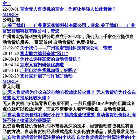
空！
22-09-01
盲盒无人售货机的盲盒，为何让年轻人如此着迷？
MORE+
公司新闻
关于我们——广州
富宏智能科技有限公司，带您
广州富宏智能科技有限公司成立于2002年，我们为上千家企业提供自
动售货机服务。 富宏首创 自动售货机 免费投放...
21-02-07
关于我们——广州富宏智能科技有限公司，带您
20-11-20
富宏助力德邦奋战“双11”
20-08-19
为什么选择富宏的自动售货机？
20-04-24
京东又有扫码领优惠啦
20-03-11
广州自动售货机加盟，好吗？
20-02-29
支付宝开启了“开门红”活动
MORE+
常见问题
无人售货机为什么在
这些地方投放比较火爆？
无人售货机 与传统零售店有所不同，一般只需要10㎡左右的店面或者
点位就可以投放运营，而且不需要专人看守和收银，自动售货启...
自动售货机价格利润
好不好？搞清这些很重要
投资自动售货机价格利润不需要高深的技术，经营自动售货机也有自
己的方法。自动售货机经营模式是卖大众化的快消品，就是最常见的...
自动售货机设计时应注意的4个