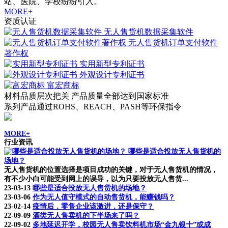
站、医院、学校纷纷引入。
MORE+
资质认证
无人售货机数据采集软件
无人售货机订单支付软件
著作权
实用新型专利证书
外观设计专利证书
富宏商标
材料品质层次把关 产品质量全部达到国家标准
系列产品通过ROHS、REACH、PASH等环保指令
MORE+
行业资讯
哪些是适合投放无人售货机的
场地？
无人售货机的位置选择是项目成功的关键，对于无人售货机的情况，
有不少小白可能受到网上的误导，以为只要投放无人售货...
23-03-13
哪些是适合投放无人售货机的场地？
23-03-06
作为无人值守模式的自动售货机，能赚钱吗？
23-02-14
疫情后，零售企业该激进，还是保守？
22-09-09
酒类无人售卖机的下半场来了吗？
22-09-02
多地延迟开学，校园无人售卖饮料机市场“金九银十”或成