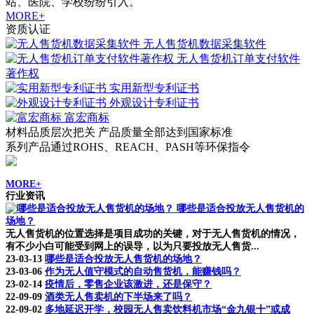
站、医院、学校纷纷引入。
MORE+
资质认证
无人售货机数据采集软件
无人售货机订单支付软件
著作权
实用新型专利证书
外观设计专利证书
富宏商标
材料品质层次把关 产品质量全部达到国家标准
系列产品通过ROHS、REACH、PASH等环保指令
MORE+
行业资讯
哪些是适合投放无人售货机的
场地？
无人售货机的位置选择是项目成功的关键，对于无人售货机的情况，
有不少小白可能受到网上的误导，以为只要投放无人售货...
23-03-13
哪些是适合投放无人售货机的场地？
23-03-06
作为无人值守模式的自动售货机，能赚钱吗？
23-02-14
疫情后，零售企业该激进，还是保守？
22-09-09
酒类无人售卖机的下半场来了吗？
22-09-02
多地延迟开学，校园无人售卖饮料机市场“金九银十”或成