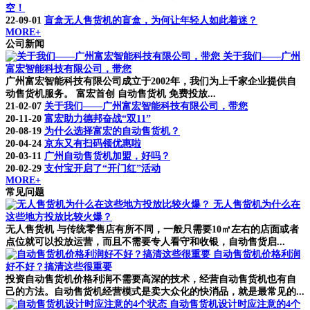
空！
22-09-01
盲盒无人售货机的盲盒，为何让年轻人如此着迷？
MORE+
公司新闻
关于我们——广州
富宏智能科技有限公司，带您
广州富宏智能科技有限公司成立于2002年，我们为上千家企业提供自
动售货机服务。 富宏首创 自动售货机 免费投放...
21-02-07
关于我们——广州富宏智能科技有限公司，带您
20-11-20
富宏助力德邦奋战“双11”
20-08-19
为什么选择富宏的自动售货机？
20-04-24
京东又有扫码领优惠啦
20-03-11
广州自动售货机加盟，好吗？
20-02-29
支付宝开启了“开门红”活动
MORE+
常见问题
无人售货机为什么在
这些地方投放比较火爆？
无人售货机 与传统零售店有所不同，一般只需要10㎡左右的店面或者
点位就可以投放运营，而且不需要专人看守和收银，自动售货启...
自动售货机价格利润
好不好？搞清这些很重要
投资自动售货机价格利润不需要高深的技术，经营自动售货机也有自
己的方法。自动售货机经营模式是卖大众化的快消品，就是最常见的...
自动售货机设计时应注意的4个