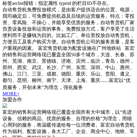
标签arclist报错：指定属性 typeid 的栏目ID不存在。
自动售货机免费投放模式，是由客户提供适合的位置、电源，
我司确定后，可免费提供机器及后续的运营服务。特点：零投
资、零风险、不操心，并能享受优质的服务，自动售货机厂家
负责设备投放和运营的事务。免费投放方式，客户享受了生活
便利而不是赚钱为目的。比如工厂、单位里投放自动售货机，
方便员工及客户购买方便。自动售货机公司的服务质量，是客
户重视的因素。 富宏售货机做为配套设施在广州地铁站 富宏
的销售和运营网络现已覆盖全国50多个城市，大连、长春、苏
州、芜湖、南京、景德镇、济南、滨州，临沂，青岛，德州，
郑州、西安、武汉、长沙、广州、东莞、深圳、中山、惠州、
佛山、江门、三亚、成都、德阳、重庆、乐山、贵阳、遵义、
都匀、昆明、柳州、南宁、天津、上海、重庆.......富宏以“优
质服务，开创未来”为理念，强化服务
MORE+
加盟合作
富宏的销售和运营网络现已覆盖全国所有大中城市，以“先进
设备、信赖的商品、优质的服务、合理的价格”为理念，用细
心周到的服务，将温暖传递给每一位消费者。富宏自动售货机
作为福利、配套设施，各大工厂、企业、商业中心、地铁、车