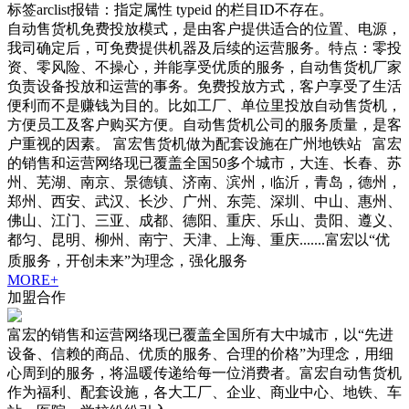
标签arclist报错：指定属性 typeid 的栏目ID不存在。
自动售货机免费投放模式，是由客户提供适合的位置、电源，
我司确定后，可免费提供机器及后续的运营服务。特点：零投
资、零风险、不操心，并能享受优质的服务，自动售货机厂家
负责设备投放和运营的事务。免费投放方式，客户享受了生活
便利而不是赚钱为目的。比如工厂、单位里投放自动售货机，
方便员工及客户购买方便。自动售货机公司的服务质量，是客
户重视的因素。 富宏售货机做为配套设施在广州地铁站 富宏
的销售和运营网络现已覆盖全国50多个城市，大连、长春、苏
州、芜湖、南京、景德镇、济南、滨州，临沂，青岛，德州，
郑州、西安、武汉、长沙、广州、东莞、深圳、中山、惠州、
佛山、江门、三亚、成都、德阳、重庆、乐山、贵阳、遵义、
都匀、昆明、柳州、南宁、天津、上海、重庆.......富宏以“优
质服务，开创未来”为理念，强化服务
MORE+
加盟合作
富宏的销售和运营网络现已覆盖全国所有大中城市，以“先进
设备、信赖的商品、优质的服务、合理的价格”为理念，用细
心周到的服务，将温暖传递给每一位消费者。富宏自动售货机
作为福利、配套设施，各大工厂、企业、商业中心、地铁、车