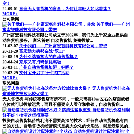
空！
22-09-01
盲盒无人售货机的盲盒，为何让年轻人如此着迷？
MORE+
公司新闻
关于我们——广州
富宏智能科技有限公司，带您
广州富宏智能科技有限公司成立于2002年，我们为上千家企业提供自
动售货机服务。 富宏首创 自动售货机 免费投放...
21-02-07
关于我们——广州富宏智能科技有限公司，带您
20-11-20
富宏助力德邦奋战“双11”
20-08-19
为什么选择富宏的自动售货机？
20-04-24
京东又有扫码领优惠啦
20-03-11
广州自动售货机加盟，好吗？
20-02-29
支付宝开启了“开门红”活动
MORE+
常见问题
无人售货机为什么在
这些地方投放比较火爆？
无人售货机 与传统零售店有所不同，一般只需要10㎡左右的店面或者
点位就可以投放运营，而且不需要专人看守和收银，自动售货启...
自动售货机价格利润
好不好？搞清这些很重要
投资自动售货机价格利润不需要高深的技术，经营自动售货机也有自
己的方法。自动售货机经营模式是卖大众化的快消品，就是最常见的...
自动售货机设计时应注意的4个