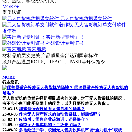
站、医院、学校纷纷引入。
MORE+
资质认证
无人售货机数据采集软件
无人售货机订单支付软件
著作权
实用新型专利证书
外观设计专利证书
富宏商标
材料品质层次把关 产品质量全部达到国家标准
系列产品通过ROHS、REACH、PASH等环保指令
MORE+
行业资讯
哪些是适合投放无人售货机的
场地？
无人售货机的位置选择是项目成功的关键，对于无人售货机的情况，
有不少小白可能受到网上的误导，以为只要投放无人售货...
23-03-13
哪些是适合投放无人售货机的场地？
23-03-06
作为无人值守模式的自动售货机，能赚钱吗？
23-02-14
疫情后，零售企业该激进，还是保守？
22-09-09
酒类无人售卖机的下半场来了吗？
22-09-02
多地延迟开学，校园无人售卖饮料机市场“金九银十”或成