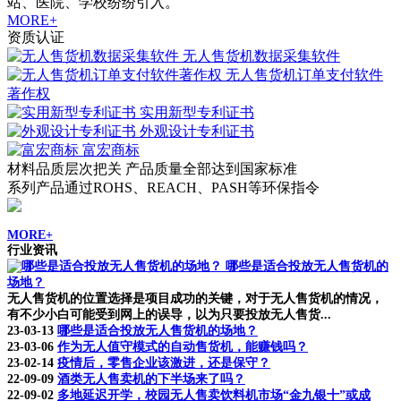
站、医院、学校纷纷引入。
MORE+
资质认证
无人售货机数据采集软件
无人售货机订单支付软件
著作权
实用新型专利证书
外观设计专利证书
富宏商标
材料品质层次把关 产品质量全部达到国家标准
系列产品通过ROHS、REACH、PASH等环保指令
MORE+
行业资讯
哪些是适合投放无人售货机的
场地？
无人售货机的位置选择是项目成功的关键，对于无人售货机的情况，
有不少小白可能受到网上的误导，以为只要投放无人售货...
23-03-13
哪些是适合投放无人售货机的场地？
23-03-06
作为无人值守模式的自动售货机，能赚钱吗？
23-02-14
疫情后，零售企业该激进，还是保守？
22-09-09
酒类无人售卖机的下半场来了吗？
22-09-02
多地延迟开学，校园无人售卖饮料机市场“金九银十”或成