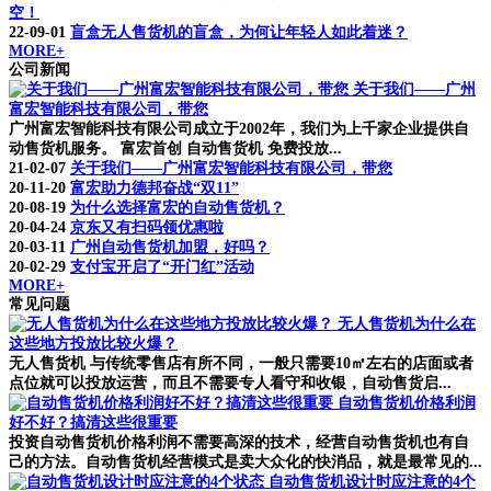
空！
22-09-01
盲盒无人售货机的盲盒，为何让年轻人如此着迷？
MORE+
公司新闻
关于我们——广州
富宏智能科技有限公司，带您
广州富宏智能科技有限公司成立于2002年，我们为上千家企业提供自
动售货机服务。 富宏首创 自动售货机 免费投放...
21-02-07
关于我们——广州富宏智能科技有限公司，带您
20-11-20
富宏助力德邦奋战“双11”
20-08-19
为什么选择富宏的自动售货机？
20-04-24
京东又有扫码领优惠啦
20-03-11
广州自动售货机加盟，好吗？
20-02-29
支付宝开启了“开门红”活动
MORE+
常见问题
无人售货机为什么在
这些地方投放比较火爆？
无人售货机 与传统零售店有所不同，一般只需要10㎡左右的店面或者
点位就可以投放运营，而且不需要专人看守和收银，自动售货启...
自动售货机价格利润
好不好？搞清这些很重要
投资自动售货机价格利润不需要高深的技术，经营自动售货机也有自
己的方法。自动售货机经营模式是卖大众化的快消品，就是最常见的...
自动售货机设计时应注意的4个