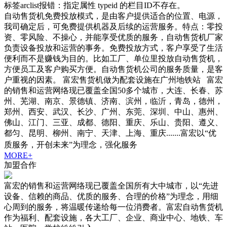
标签arclist报错：指定属性 typeid 的栏目ID不存在。
自动售货机免费投放模式，是由客户提供适合的位置、电源，
我司确定后，可免费提供机器及后续的运营服务。特点：零投
资、零风险、不操心，并能享受优质的服务，自动售货机厂家
负责设备投放和运营的事务。免费投放方式，客户享受了生活
便利而不是赚钱为目的。比如工厂、单位里投放自动售货机，
方便员工及客户购买方便。自动售货机公司的服务质量，是客
户重视的因素。 富宏售货机做为配套设施在广州地铁站 富宏
的销售和运营网络现已覆盖全国50多个城市，大连、长春、苏
州、芜湖、南京、景德镇、济南、滨州，临沂，青岛，德州，
郑州、西安、武汉、长沙、广州、东莞、深圳、中山、惠州、
佛山、江门、三亚、成都、德阳、重庆、乐山、贵阳、遵义、
都匀、昆明、柳州、南宁、天津、上海、重庆.......富宏以“优
质服务，开创未来”为理念，强化服务
MORE+
加盟合作
富宏的销售和运营网络现已覆盖全国所有大中城市，以“先进
设备、信赖的商品、优质的服务、合理的价格”为理念，用细
心周到的服务，将温暖传递给每一位消费者。富宏自动售货机
作为福利、配套设施，各大工厂、企业、商业中心、地铁、车