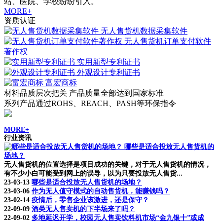
站、医院、学校纷纷引入。
MORE+
资质认证
无人售货机数据采集软件
无人售货机订单支付软件
著作权
实用新型专利证书
外观设计专利证书
富宏商标
材料品质层次把关 产品质量全部达到国家标准
系列产品通过ROHS、REACH、PASH等环保指令
MORE+
行业资讯
哪些是适合投放无人售货机的
场地？
无人售货机的位置选择是项目成功的关键，对于无人售货机的情况，
有不少小白可能受到网上的误导，以为只要投放无人售货...
23-03-13
哪些是适合投放无人售货机的场地？
23-03-06
作为无人值守模式的自动售货机，能赚钱吗？
23-02-14
疫情后，零售企业该激进，还是保守？
22-09-09
酒类无人售卖机的下半场来了吗？
22-09-02
多地延迟开学，校园无人售卖饮料机市场“金九银十”或成