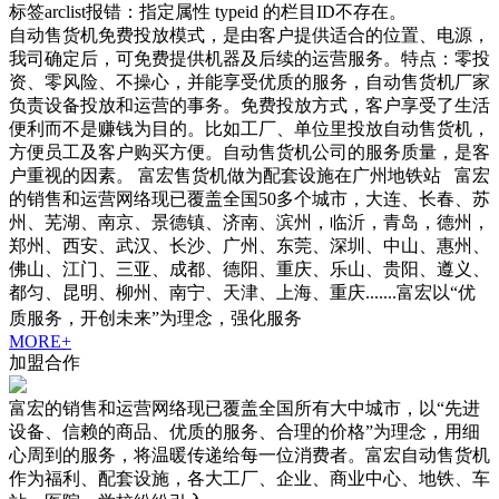
标签arclist报错：指定属性 typeid 的栏目ID不存在。
自动售货机免费投放模式，是由客户提供适合的位置、电源，
我司确定后，可免费提供机器及后续的运营服务。特点：零投
资、零风险、不操心，并能享受优质的服务，自动售货机厂家
负责设备投放和运营的事务。免费投放方式，客户享受了生活
便利而不是赚钱为目的。比如工厂、单位里投放自动售货机，
方便员工及客户购买方便。自动售货机公司的服务质量，是客
户重视的因素。 富宏售货机做为配套设施在广州地铁站 富宏
的销售和运营网络现已覆盖全国50多个城市，大连、长春、苏
州、芜湖、南京、景德镇、济南、滨州，临沂，青岛，德州，
郑州、西安、武汉、长沙、广州、东莞、深圳、中山、惠州、
佛山、江门、三亚、成都、德阳、重庆、乐山、贵阳、遵义、
都匀、昆明、柳州、南宁、天津、上海、重庆.......富宏以“优
质服务，开创未来”为理念，强化服务
MORE+
加盟合作
富宏的销售和运营网络现已覆盖全国所有大中城市，以“先进
设备、信赖的商品、优质的服务、合理的价格”为理念，用细
心周到的服务，将温暖传递给每一位消费者。富宏自动售货机
作为福利、配套设施，各大工厂、企业、商业中心、地铁、车