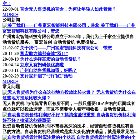
空！
22-09-01
盲盒无人售货机的盲盒，为何让年轻人如此着迷？
MORE+
公司新闻
关于我们——广州
富宏智能科技有限公司，带您
广州富宏智能科技有限公司成立于2002年，我们为上千家企业提供自
动售货机服务。 富宏首创 自动售货机 免费投放...
21-02-07
关于我们——广州富宏智能科技有限公司，带您
20-11-20
富宏助力德邦奋战“双11”
20-08-19
为什么选择富宏的自动售货机？
20-04-24
京东又有扫码领优惠啦
20-03-11
广州自动售货机加盟，好吗？
20-02-29
支付宝开启了“开门红”活动
MORE+
常见问题
无人售货机为什么在
这些地方投放比较火爆？
无人售货机 与传统零售店有所不同，一般只需要10㎡左右的店面或者
点位就可以投放运营，而且不需要专人看守和收银，自动售货启...
自动售货机价格利润
好不好？搞清这些很重要
投资自动售货机价格利润不需要高深的技术，经营自动售货机也有自
己的方法。自动售货机经营模式是卖大众化的快消品，就是最常见的...
自动售货机设计时应注意的4个